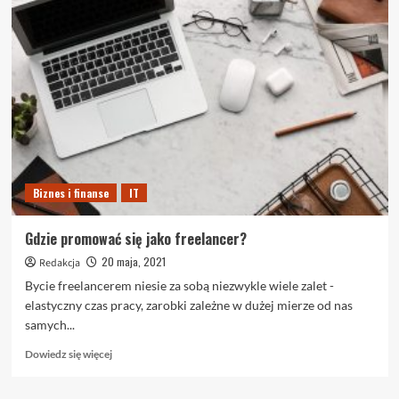
Ponadczasowy
iPhone
6s
Biznes i finanse
IT
Gdzie promować się jako freelancer?
20 maja, 2021
Redakcja
Bycie freelancerem niesie za sobą niezwykle wiele zalet -
elastyczny czas pracy, zarobki zależne w dużej mierze od nas
samych...
Dowiedz
Dowiedz się więcej
się
więcej