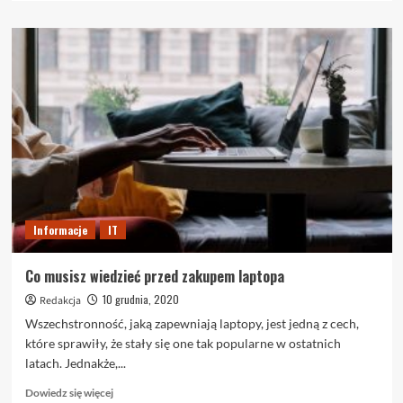
więcej
o
Jakie
problemy
rozwiąże
oprogramowanie
CRM?
Informacje
IT
Co musisz wiedzieć przed zakupem laptopa
10 grudnia, 2020
Redakcja
Wszechstronność, jaką zapewniają laptopy, jest jedną z cech,
które sprawiły, że stały się one tak popularne w ostatnich
latach. Jednakże,...
Dowiedz
Dowiedz się więcej