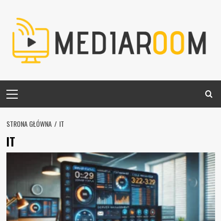
Skip
to
content
Primary
Menu
STRONA GŁÓWNA
IT
IT