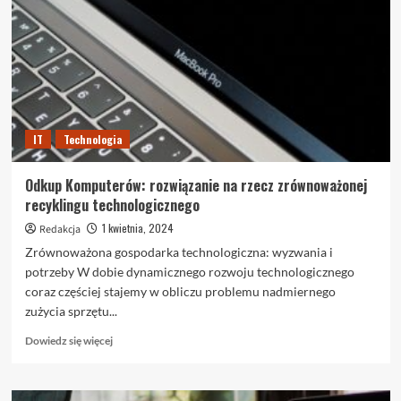
jak
odkup
komputerów
wpływa
na
naszą
przyszłość
IT
Technologia
Odkup Komputerów: rozwiązanie na rzecz zrównoważonej
recyklingu technologicznego
1 kwietnia, 2024
Redakcja
Zrównoważona gospodarka technologiczna: wyzwania i
potrzeby W dobie dynamicznego rozwoju technologicznego
coraz częściej stajemy w obliczu problemu nadmiernego
zużycia sprzętu...
Dowiedz
Dowiedz się więcej
się
więcej
o