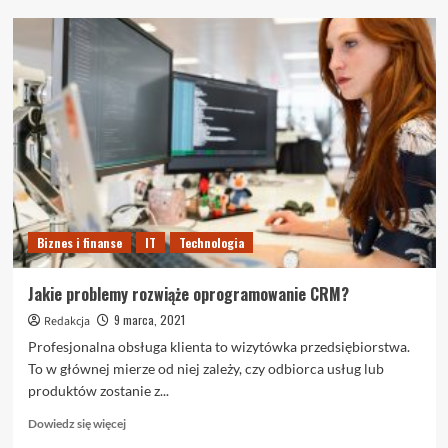
o
Jak
dostosować
system
ERP
do
własnych
potrzeb?
Biznes i finanse
IT
Technologia
Jakie problemy rozwiąże oprogramowanie CRM?
9 marca, 2021
Redakcja
Profesjonalna obsługa klienta to wizytówka przedsiębiorstwa.
To w głównej mierze od niej zależy, czy odbiorca usług lub
produktów zostanie z...
Dowiedz
Dowiedz się więcej
się