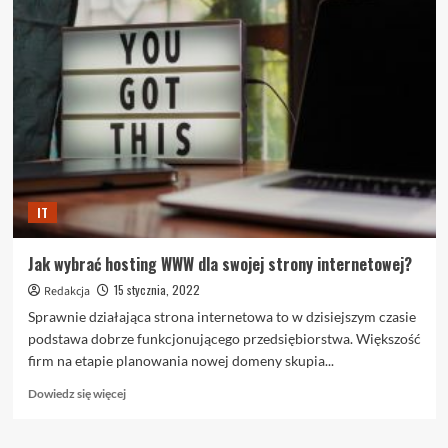
Odkup
Komputerów:
rozwiązanie
na
rzecz
zrównoważonej
recyklingu
technologicznego
IT
Jak wybrać hosting WWW dla swojej strony internetowej?
15 stycznia, 2022
Redakcja
Sprawnie działająca strona internetowa to w dzisiejszym czasie
podstawa dobrze funkcjonującego przedsiębiorstwa. Większość
firm na etapie planowania nowej domeny skupia...
Dowiedz
Dowiedz się więcej
się
więcej
o