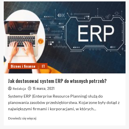
o
Gdzie
promować
się
jako
freelancer?
Biznes i finanse
IT
Jak dostosować system ERP do własnych potrzeb?
15 marca, 2021
Redakcja
Systemy ERP (Enterprise Resource Planning) służą do
planowania zasobów przedsiębiorstwa. Kojarzone były dotąd z
największymi firmami i korporacjami, w których...
Dowiedz
Dowiedz się więcej
się
więcej