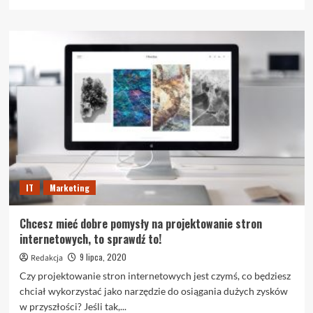
się
więcej
o
Co
musisz
wiedzieć
przed
zakupem
laptopa
IT
Marketing
Chcesz mieć dobre pomysły na projektowanie stron
internetowych, to sprawdź to!
9 lipca, 2020
Redakcja
Czy projektowanie stron internetowych jest czymś, co będziesz
chciał wykorzystać jako narzędzie do osiągania dużych zysków
w przyszłości? Jeśli tak,...