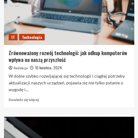
zarządzania
hostingiem?
IT
Technologia
Zrównoważony rozwój technologii: jak odkup komputerów
wpływa na naszą przyszłość
10 kwietnia, 2024
Redakcja
W dobie szybko rozwijającej się technologii i ciągłej potrzeby
aktualizacji naszych urządzeń, pojawia się nie tylko pytanie o
wygodę i...
Dowiedz
Dowiedz się więcej
się
więcej
o
Zrównoważony
rozwój
technologii: