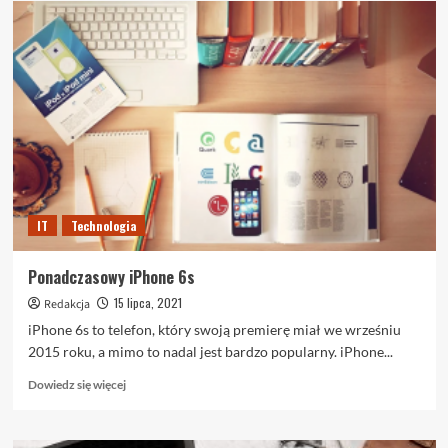
Jak
wybrać
hosting
WWW
dla
swojej
strony
internetowej?
IT
Technologia
Ponadczasowy iPhone 6s
15 lipca, 2021
Redakcja
iPhone 6s to telefon, który swoją premierę miał we wrześniu
2015 roku, a mimo to nadal jest bardzo popularny. iPhone...
Dowiedz
Dowiedz się więcej
się
więcej
o