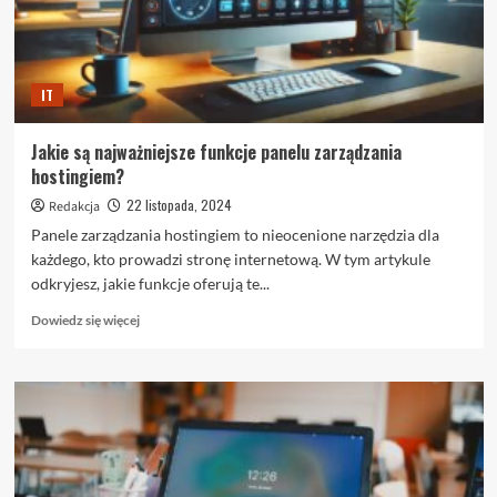
IT
Jakie są najważniejsze funkcje panelu zarządzania
hostingiem?
22 listopada, 2024
Redakcja
Panele zarządzania hostingiem to nieocenione narzędzia dla
każdego, kto prowadzi stronę internetową. W tym artykule
odkryjesz, jakie funkcje oferują te...
Dowiedz
Dowiedz się więcej
się
więcej
o
Jakie
są
najważniejsze
funkcje
panelu