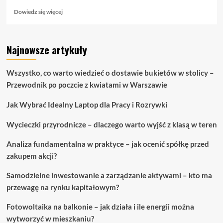
Dowiedz
Dowiedz się więcej
się
więcej
o
Najnowsze artykuły
Chcesz
mieć
dobre
Wszystko, co warto wiedzieć o dostawie bukietów w stolicy –
pomysły
Przewodnik po poczcie z kwiatami w Warszawie
na
projektowanie
Jak Wybrać Idealny Laptop dla Pracy i Rozrywki
stron
internetowych,
Wycieczki przyrodnicze – dlaczego warto wyjść z klasą w teren
to
sprawdź
to!
Analiza fundamentalna w praktyce – jak ocenić spółkę przed
zakupem akcji?
Samodzielne inwestowanie a zarządzanie aktywami – kto ma
przewagę na rynku kapitałowym?
Fotowoltaika na balkonie – jak działa i ile energii można
wytworzyć w mieszkaniu?