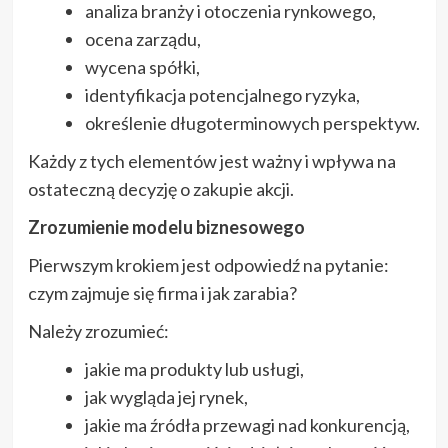
analiza branży i otoczenia rynkowego,
ocena zarządu,
wycena spółki,
identyfikacja potencjalnego ryzyka,
określenie długoterminowych perspektyw.
Każdy z tych elementów jest ważny i wpływa na
ostateczną decyzję o zakupie akcji.
Zrozumienie modelu biznesowego
Pierwszym krokiem jest odpowiedź na pytanie:
czym zajmuje się firma i jak zarabia?
Należy zrozumieć:
jakie ma produkty lub usługi,
jak wygląda jej rynek,
jakie ma źródła przewagi nad konkurencją,