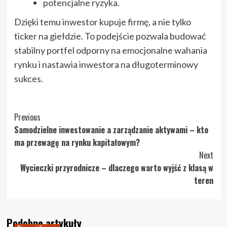
potencjalne ryzyka.
Dzięki temu inwestor kupuje firmę, a nie tylko
ticker na giełdzie. To podejście pozwala budować
stabilny portfel odporny na emocjonalne wahania
rynku i nastawia inwestora na długoterminowy
sukces.
Post
Previous
Samodzielne inwestowanie a zarządzanie aktywami – kto
Navigation
ma przewagę na rynku kapitałowym?
Next
Wycieczki przyrodnicze – dlaczego warto wyjść z klasą w
teren
Podobne artykuły