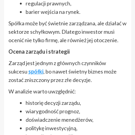
regulacji prawnych,
barier wejścia na rynek.
Spółka może być świetnie zarządzana, ale działać w
sektorze schyłkowym. Dlatego inwestor musi
ocenić nie tylko firmę, ale również jej otoczenie.
Ocena zarządu i strategii
Zarząd jest jednym z głównych czynników
sukcesu
spółki
, bo nawet świetny biznes może
zostać zniszczony przez złe decyzje.
W analizie warto uwzględnić:
historię decyzji zarządu,
wiarygodność prognoz,
doświadczenie menedżerów,
politykę inwestycyjną,