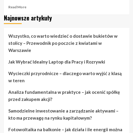
Read
Read More
more
Najnowsze artykuły
about
Porady
dla
uzyskania
Wszystko, co warto wiedzieć o dostawie bukietów w
czystej
stolicy – Przewodnik po poczcie z kwiatami w
i
Warszawie
zdrowej
skóry
Jak Wybrać Idealny Laptop dla Pracy i Rozrywki
Wycieczki przyrodnicze – dlaczego warto wyjść z klasą
w teren
Analiza fundamentalna w praktyce – jak ocenić spółkę
przed zakupem akcji?
Samodzielne inwestowanie a zarządzanie aktywami –
kto ma przewagę na rynku kapitałowym?
Fotowoltaika na balkonie – jak działa i ile energii można