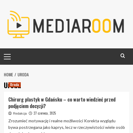
Skip
to
content
Primary
Menu
HOME
URODA
Uroda
Uroda
Chirurg plastyk w Gdańsku – co warto wiedzieć przed
podjęciem decyzji?
27 czerwca, 2025
Redakcja
Zrozumieć motywację i realne możliwości Korekta wyglądu
bywa postrzegana jako kaprys, lecz w rzeczywistości wiele osób