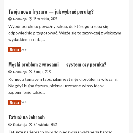
more
uzupełnień
about
Twoja nowa fryzura — jak wybrać perukę?
protetycznych
Profesjonalna
rekonstrukcja
18 września, 2022
Redakcja
piersi.
Wybór peruki to poważny zakup, do którego trzeba się
odpowiednio przygotować. Wiąże się to zazwyczaj z większym
wydatkiem na lata,...
Read
Read More
Uroda
more
about
Męski problem z włosami — system czy peruka?
Twoja
nowa
8 maja, 2022
Redakcja
fryzura
Koniec z tematem tabu, jakim jest męski problem z włosami.
—
Niegdyś bujna fryzura, pięknie uczesane włosy idą w
jak
zapomnienie także...
wybrać
perukę?
Read
Read More
Uroda
more
about
Tatuaż na żebrach
Męski
problem
27 kwietnia, 2022
Redakcja
z
Tatuaże na żebrach były do niedawna uważane za bardzo