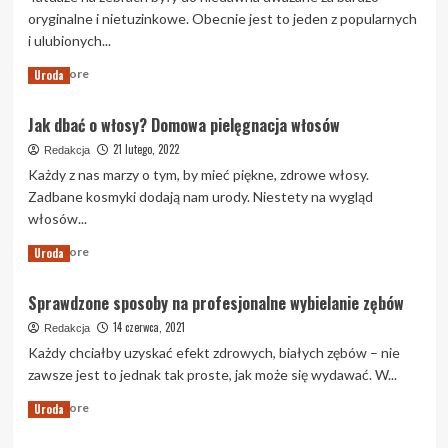
włosami
oryginalne i nietuzinkowe. Obecnie jest to jeden z popularnych
—
i ulubionych...
system
czy
Read
Read More
Uroda
peruka?
more
about
Jak dbać o włosy? Domowa pielęgnacja włosów
Tatuaż
na
21 lutego, 2022
Redakcja
żebrach
Każdy z nas marzy o tym, by mieć piękne, zdrowe włosy.
Zadbane kosmyki dodają nam urody. Niestety na wygląd
włosów...
Read
Read More
Uroda
more
about
Sprawdzone sposoby na profesjonalne wybielanie zębów
Jak
dbać
14 czerwca, 2021
Redakcja
o
Każdy chciałby uzyskać efekt zdrowych, białych zębów – nie
włosy?
zawsze jest to jednak tak proste, jak może się wydawać. W...
Domowa
pielęgnacja
Read
Read More
Uroda
włosów
more
about