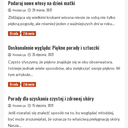
Podaruj nowe włosy na dzień matki
Sprawdzone
sposoby
29 marca, 2021
Redakcja
na
Zbliżająca się wielkimi krokami wiosna niesie ze sobą nie tylko
profesjonalne
piękną pogodę, ale również jeden z ważniejszych dni w roku...
wybielanie
zębów
Read
Read More
Uroda
Zdrowie
more
about
Doskonalenie wyglądu: Piękne porady i sztuczki
Podaruj
nowe
25 stycznia, 2021
Redakcja
włosy
Często słyszymy, że piękno znajduje się w oku obserwatora.
na
Istnieje jednak wiele sposobów, aby zwiększyć swoje piękno. W
dzień
tym artykule...
matki
Read
Read More
Uroda
Zdrowie
more
about
Porady dla uzyskania czystej i zdrowej skóry
Doskonalenie
wyglądu:
15 stycznia, 2021
Redakcja
Piękne
Jeśli starałaś się znaleźć sposób na to, by wyglądać młodziej,
porady
być może zrozumiałaś, że oznacza to właściwą pielęgnację skóry.
i
Nasza...
sztuczki