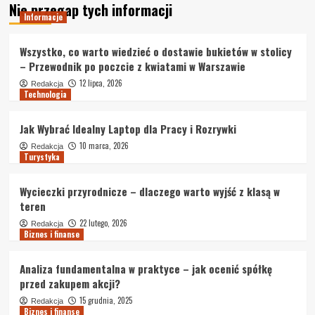
Nie przegap tych informacji
Informacje
Wszystko, co warto wiedzieć o dostawie bukietów w stolicy
– Przewodnik po poczcie z kwiatami w Warszawie
12 lipca, 2026
Redakcja
Technologia
Jak Wybrać Idealny Laptop dla Pracy i Rozrywki
10 marca, 2026
Redakcja
Turystyka
Wycieczki przyrodnicze – dlaczego warto wyjść z klasą w
teren
22 lutego, 2026
Redakcja
Biznes i finanse
Analiza fundamentalna w praktyce – jak ocenić spółkę
przed zakupem akcji?
15 grudnia, 2025
Redakcja
Biznes i finanse