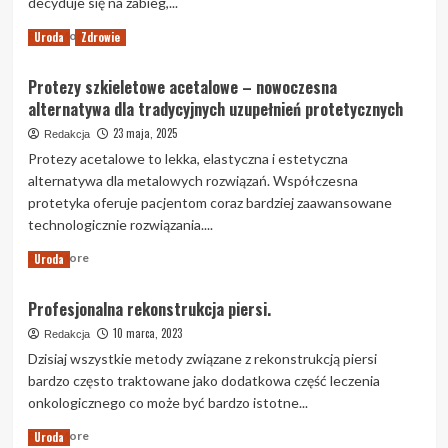
decyduje się na zabieg,...
Read
Read More
Uroda
Zdrowie
more
about
Protezy szkieletowe acetalowe – nowoczesna
Chirurg
alternatywa dla tradycyjnych uzupełnień protetycznych
plastyk
w
23 maja, 2025
Redakcja
Gdańsku
Protezy acetalowe to lekka, elastyczna i estetyczna
–
alternatywa dla metalowych rozwiązań. Współczesna
co
protetyka oferuje pacjentom coraz bardziej zaawansowane
warto
wiedzieć
technologicznie rozwiązania....
przed
Read
Read More
Uroda
podjęciem
more
decyzji?
about
Profesjonalna rekonstrukcja piersi.
Protezy
szkieletowe
10 marca, 2023
Redakcja
acetalowe
Dzisiaj wszystkie metody związane z rekonstrukcją piersi
–
bardzo często traktowane jako dodatkowa część leczenia
nowoczesna
onkologicznego co może być bardzo istotne...
alternatywa
dla
Read
Read More
Uroda
tradycyjnych