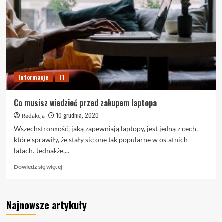
Przeczytaj
tę
poradę
o
modzie
Informacje
IT
Co musisz wiedzieć przed zakupem laptopa
10 grudnia, 2020
Redakcja
Wszechstronność, jaką zapewniają laptopy, jest jedną z cech,
które sprawiły, że stały się one tak popularne w ostatnich
latach. Jednakże,...
Dowiedz
Dowiedz się więcej
się
więcej
o
Najnowsze artykuły
Co
musisz
wiedzieć