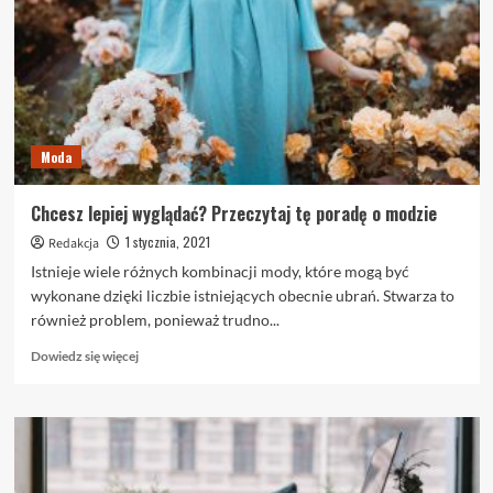
rozmowy
na
temat
Green
Lane
Moda
Chcesz lepiej wyglądać? Przeczytaj tę poradę o modzie
1 stycznia, 2021
Redakcja
Istnieje wiele różnych kombinacji mody, które mogą być
wykonane dzięki liczbie istniejących obecnie ubrań. Stwarza to
również problem, ponieważ trudno...
Dowiedz
Dowiedz się więcej
się
więcej
o
Chcesz
lepiej
wyglądać?