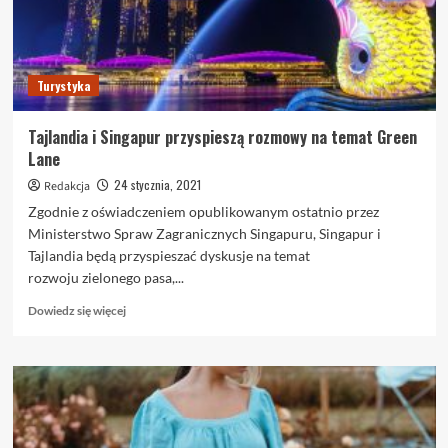
Turystyka
Tajlandia i Singapur przyspieszą rozmowy na temat Green
Lane
24 stycznia, 2021
Redakcja
Zgodnie z oświadczeniem opublikowanym ostatnio przez
Ministerstwo Spraw Zagranicznych Singapuru, Singapur i
Tajlandia będą przyspieszać dyskusje na temat
rozwoju zielonego pasa,...
Dowiedz
Dowiedz się więcej
się
więcej
o
Tajlandia
i
Singapur
przyspieszą