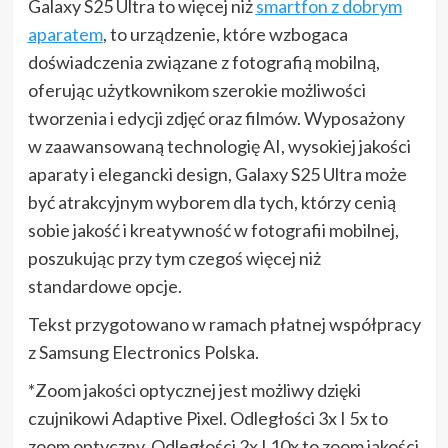
Galaxy S25 Ultra to więcej niż
smartfon z dobrym
aparatem
, to urządzenie, które wzbogaca
doświadczenia związane z fotografią mobilną,
oferując użytkownikom szerokie możliwości
tworzenia i edycji zdjęć oraz filmów. Wyposażony
w zaawansowaną technologię AI, wysokiej jakości
aparaty i elegancki design, Galaxy S25 Ultra może
być atrakcyjnym wyborem dla tych, którzy cenią
sobie jakość i kreatywność w fotografii mobilnej,
poszukując przy tym czegoś więcej niż
standardowe opcje.
Tekst przygotowano w ramach płatnej współpracy
z Samsung Electronics Polska.
*Zoom jakości optycznej jest możliwy dzięki
czujnikowi Adaptive Pixel. Odległości 3x I 5x to
zoom optyczny. Odległości 2x I 10x to zoom jakości