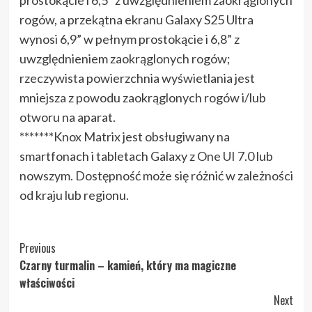
rogów, a przekątna ekranu Galaxy S25 Ultra
wynosi 6,9” w pełnym prostokącie i 6,8” z
uwzględnieniem zaokrąglonych rogów;
rzeczywista powierzchnia wyświetlania jest
mniejsza z powodu zaokrąglonych rogów i/lub
otworu na aparat.
*******Knox Matrix jest obsługiwany na
smartfonach i tabletach Galaxy z One UI 7.0 lub
nowszym. Dostępność może się różnić w zależności
od kraju lub regionu.
Post
Previous
Czarny turmalin – kamień, który ma magiczne
Navigation
właściwości
Next