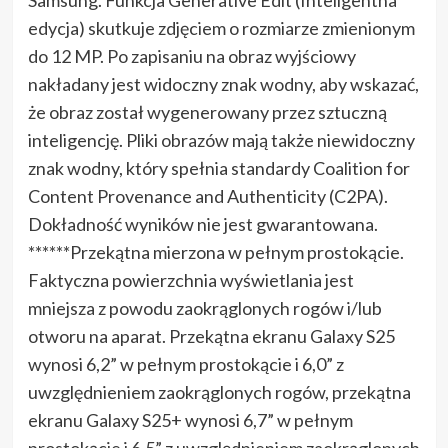
edycja) skutkuje zdjęciem o rozmiarze zmienionym
do 12 MP. Po zapisaniu na obraz wyjściowy
nakładany jest widoczny znak wodny, aby wskazać,
że obraz został wygenerowany przez sztuczną
inteligencję. Pliki obrazów mają także niewidoczny
znak wodny, który spełnia standardy Coalition for
Content Provenance and Authenticity (C2PA).
Dokładność wyników nie jest gwarantowana.
******Przekątna mierzona w pełnym prostokącie.
Faktyczna powierzchnia wyświetlania jest
mniejsza z powodu zaokrąglonych rogów i/lub
otworu na aparat. Przekątna ekranu Galaxy S25
wynosi 6,2” w pełnym prostokącie i 6,0” z
uwzględnieniem zaokrąglonych rogów, przekątna
ekranu Galaxy S25+ wynosi 6,7” w pełnym
prostokącie i 6,5” z uwzględnieniem zaokrąglonych