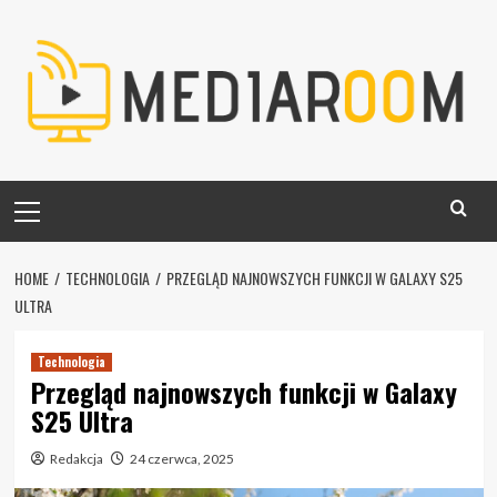
Skip
to
content
Primary
Menu
HOME
TECHNOLOGIA
PRZEGLĄD NAJNOWSZYCH FUNKCJI W GALAXY S25
ULTRA
Technologia
Przegląd najnowszych funkcji w Galaxy
S25 Ultra
Redakcja
24 czerwca, 2025