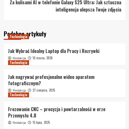
Za kulisami AI w telefonie Galaxy S25 Ultra: Jak sztuczna
inteligencja ulepsza Twoje zdjęcia
Podobne artykuły
Technologia
Jak Wybrać Idealny Laptop dla Pracy i Rozrywki
10 marca, 2026
Redakcja
Technologia
Jak nagrywać profesjonalne wideo aparatem
fotograficznym?
27 sierpnia, 2025
Redakcja
Technologia
Frezowanie CNC – precyzja i powtarzalność w erze
Przemysłu 4.0
15 lipca, 2025
Redakcja