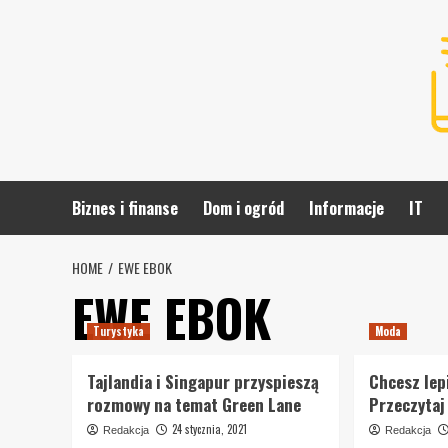
Skip
to
content
Biznes i finanse
Dom i ogród
Informacje
IT
HOME
EWE EBOK
EWE EBOK
Turystyka
Moda
Tajlandia i Singapur przyspieszą
Chcesz lep
rozmowy na temat Green Lane
Przeczytaj
24 stycznia, 2021
Redakcja
Redakcja