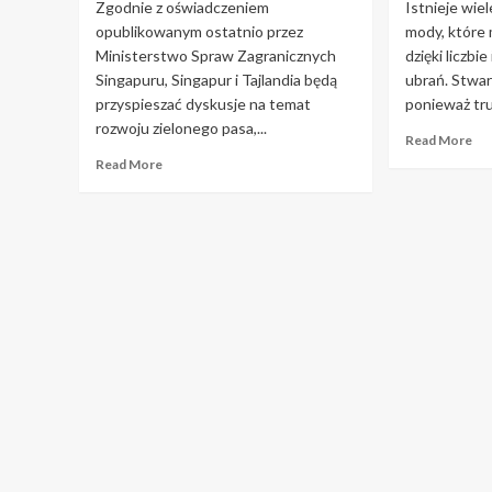
Zgodnie z oświadczeniem
Istnieje wie
opublikowanym ostatnio przez
mody, które
Ministerstwo Spraw Zagranicznych
dzięki liczbi
Singapuru, Singapur i Tajlandia będą
ubrań. Stwar
przyspieszać dyskusje na temat
ponieważ tru
rozwoju zielonego pasa,...
Re
Read More
mo
Read
Read More
ab
more
Ch
about
lep
Tajlandia
wy
i
Prz
Singapur
tę
przyspieszą
po
rozmowy
o
na
mo
temat
Green
Lane