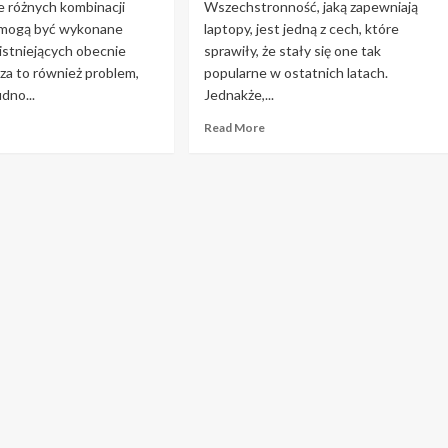
le różnych kombinacji
Wszechstronność, jaką zapewniają
 mogą być wykonane
laptopy, jest jedną z cech, które
e istniejących obecnie
sprawiły, że stały się one tak
za to również problem,
popularne w ostatnich latach.
dno...
Jednakże,...
ad
Read
Read More
re
more
out
about
cesz
Co
iej
musisz
glądać?
wiedzieć
eczytaj
przed
zakupem
radę
laptopa
dzie