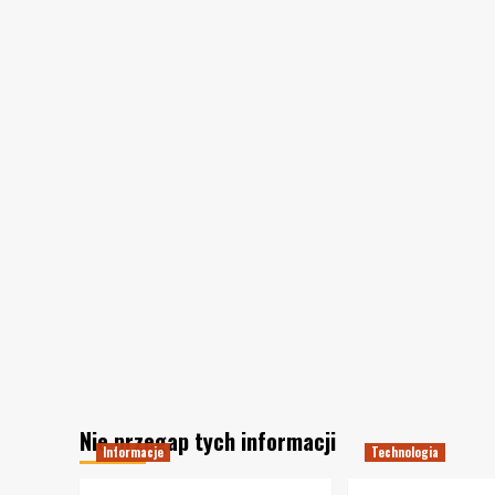
Nie przegap tych informacji
Informacje
Technologia