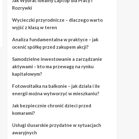
Jak Wybrać Idealny Laptop dla Pracy i
Rozrywki
Wycieczki przyrodnicze – dlaczego warto
wyjść z klasą w teren
Analiza fundamentalna w praktyce – jak
ocenić spółkę przed zakupem akcji?
Samodzielne inwestowanie a zarządzanie
aktywami – kto ma przewagę na rynku
kapitałowym?
Fotowoltaika na balkonie – jak działa i ile
energii można wytworzyć w mieszkaniu?
Jak bezpiecznie chronić dzieci przed
komarami?
Usługi ślusarskie przydatne w sytuacjach
awaryjnych