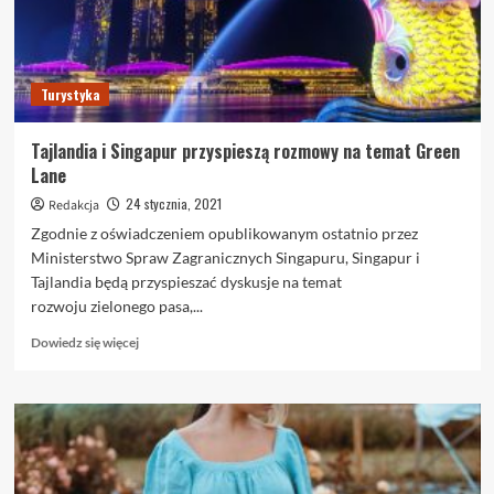
Turystyka
Tajlandia i Singapur przyspieszą rozmowy na temat Green
Lane
24 stycznia, 2021
Redakcja
Zgodnie z oświadczeniem opublikowanym ostatnio przez
Ministerstwo Spraw Zagranicznych Singapuru, Singapur i
Tajlandia będą przyspieszać dyskusje na temat
rozwoju zielonego pasa,...
Dowiedz
Dowiedz się więcej
się
więcej
o
Tajlandia
i
Singapur
przyspieszą