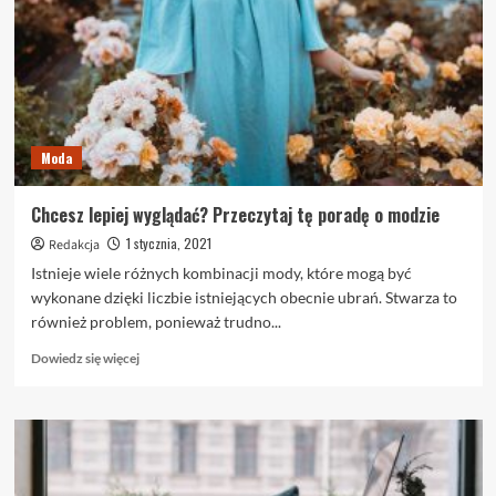
rozmowy
na
temat
Green
Lane
Moda
Chcesz lepiej wyglądać? Przeczytaj tę poradę o modzie
1 stycznia, 2021
Redakcja
Istnieje wiele różnych kombinacji mody, które mogą być
wykonane dzięki liczbie istniejących obecnie ubrań. Stwarza to
również problem, ponieważ trudno...
Dowiedz
Dowiedz się więcej
się
więcej
o
Chcesz
lepiej
wyglądać?