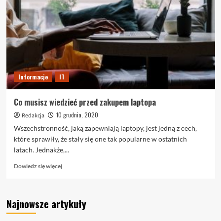
Przeczytaj
tę
poradę
o
modzie
Informacje
IT
Co musisz wiedzieć przed zakupem laptopa
10 grudnia, 2020
Redakcja
Wszechstronność, jaką zapewniają laptopy, jest jedną z cech,
które sprawiły, że stały się one tak popularne w ostatnich
latach. Jednakże,...
Dowiedz
Dowiedz się więcej
się
więcej
o
Najnowsze artykuły
Co
musisz
wiedzieć