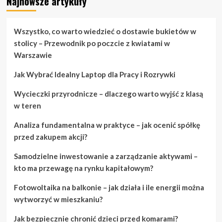
Najnowsze artykuły
about
Co
musisz
wiedzieć
Wszystko, co warto wiedzieć o dostawie bukietów w
przed
stolicy – Przewodnik po poczcie z kwiatami w
zakupem
Warszawie
laptopa
Jak Wybrać Idealny Laptop dla Pracy i Rozrywki
Wycieczki przyrodnicze – dlaczego warto wyjść z klasą
w teren
Analiza fundamentalna w praktyce – jak ocenić spółkę
przed zakupem akcji?
Samodzielne inwestowanie a zarządzanie aktywami –
kto ma przewagę na rynku kapitałowym?
Fotowoltaika na balkonie – jak działa i ile energii można
wytworzyć w mieszkaniu?
Jak bezpiecznie chronić dzieci przed komarami?