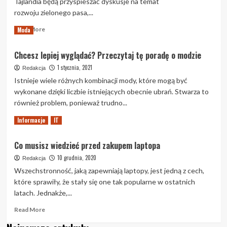
Tajlandia będą przyspieszać dyskusje na temat
rozwoju zielonego pasa,...
Read
Read More
Moda
more
about
Chcesz lepiej wyglądać? Przeczytaj tę poradę o modzie
Tajlandia
i
1 stycznia, 2021
Redakcja
Singapur
Istnieje wiele różnych kombinacji mody, które mogą być
przyspieszą
wykonane dzięki liczbie istniejących obecnie ubrań. Stwarza to
rozmowy
również problem, ponieważ trudno...
na
temat
Read
Read More
Informacje
IT
Green
more
Lane
about
Co musisz wiedzieć przed zakupem laptopa
Chcesz
lepiej
10 grudnia, 2020
Redakcja
wyglądać?
Wszechstronność, jaką zapewniają laptopy, jest jedną z cech,
Przeczytaj
które sprawiły, że stały się one tak popularne w ostatnich
tę
latach. Jednakże,...
poradę
o
Read
Read More
modzie
more