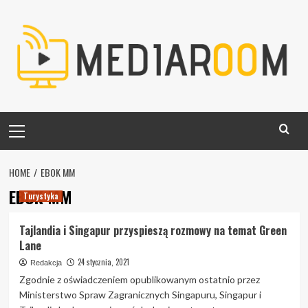
Skip
to
content
Primary
Menu
HOME
EBOK MM
EBOK MM
Turystyka
Tajlandia i Singapur przyspieszą rozmowy na temat Green
Lane
24 stycznia, 2021
Redakcja
Zgodnie z oświadczeniem opublikowanym ostatnio przez
Ministerstwo Spraw Zagranicznych Singapuru, Singapur i