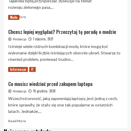
Tajlandia będą przyspieszać dyskusje na temat
rozwoju zielonego pasa,...
Read
Read More
Moda
more
about
Chcesz lepiej wyglądać? Przeczytaj tę poradę o modzie
Tajlandia
i
1 stycznia, 2021
Redakcja
Singapur
Istnieje wiele różnych kombinacji mody, które mogą być
przyspieszą
wykonane dzięki liczbie istniejących obecnie ubrań. Stwarza to
rozmowy
również problem, ponieważ trudno...
na
temat
Read
Read More
Informacje
IT
Green
more
Lane
about
Co musisz wiedzieć przed zakupem laptopa
Chcesz
lepiej
10 grudnia, 2020
Redakcja
wyglądać?
Wszechstronność, jaką zapewniają laptopy, jest jedną z cech,
Przeczytaj
które sprawiły, że stały się one tak popularne w ostatnich
tę
latach. Jednakże,...
poradę
o
Read
Read More
modzie
more