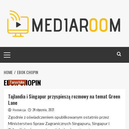
Skip
to
content
Primary
Menu
HOME
EBOK CHOPIN
EBOK CHOPIN
Turystyka
Tajlandia i Singapur przyspieszą rozmowy na temat Green
Lane
24 stycznia, 2021
Redakcja
Zgodnie z oświadczeniem opublikowanym ostatnio przez
Ministerstwo Spraw Zagranicznych Singapuru, Singapur i