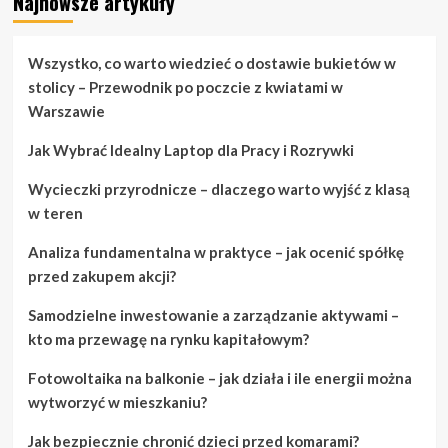
Najnowsze artykuły
about
Co
musisz
wiedzieć
Wszystko, co warto wiedzieć o dostawie bukietów w
przed
stolicy – Przewodnik po poczcie z kwiatami w
zakupem
Warszawie
laptopa
Jak Wybrać Idealny Laptop dla Pracy i Rozrywki
Wycieczki przyrodnicze – dlaczego warto wyjść z klasą
w teren
Analiza fundamentalna w praktyce – jak ocenić spółkę
przed zakupem akcji?
Samodzielne inwestowanie a zarządzanie aktywami –
kto ma przewagę na rynku kapitałowym?
Fotowoltaika na balkonie – jak działa i ile energii można
wytworzyć w mieszkaniu?
Jak bezpiecznie chronić dzieci przed komarami?