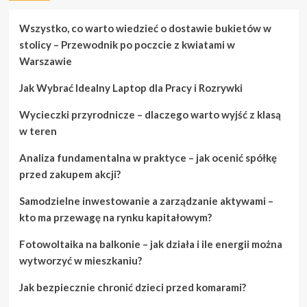
które
sprawią,
Wszystko, co warto wiedzieć o dostawie bukietów w
że
stolicy – Przewodnik po poczcie z kwiatami w
będziesz
Warszawie
entuzjastycznie
nastawiony
Jak Wybrać Idealny Laptop dla Pracy i Rozrywki
do
ogrodnictwa
Wycieczki przyrodnicze – dlaczego warto wyjść z klasą
w teren
Analiza fundamentalna w praktyce – jak ocenić spółkę
przed zakupem akcji?
Samodzielne inwestowanie a zarządzanie aktywami –
kto ma przewagę na rynku kapitałowym?
Fotowoltaika na balkonie – jak działa i ile energii można
wytworzyć w mieszkaniu?
Jak bezpiecznie chronić dzieci przed komarami?