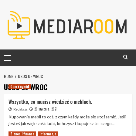
Skip
to
content
Primary
Menu
HOME
USOS UE WROC
USOS UE WROC
Dom i ogród
Wszystko, co musisz wiedzieć o meblach.
26 stycznia, 2021
Redakcja
Kupowanie mebli to coś, z czym każdy może się utożsamić. Jeśli
jesteś jak większość ludzi, kończysz i kupujesz to, czego...
Read
Read More
Biznes i finanse
Informacje