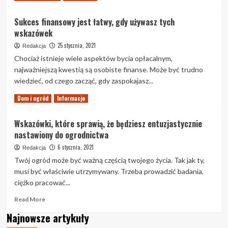
more
about
Sukces finansowy jest łatwy, gdy używasz tych
Wszystko,
wskazówek
co
musisz
25 stycznia, 2021
Redakcja
wiedzieć
Chociaż istnieje wiele aspektów bycia opłacalnym,
o
najważniejszą kwestią są osobiste finanse. Może być trudno
meblach.
wiedzieć, od czego zacząć, gdy zaspokajasz...
Read
Read More
Dom i ogród
Informacje
more
about
Wskazówki, które sprawią, że będziesz entuzjastycznie
Sukces
nastawiony do ogrodnictwa
finansowy
jest
6 stycznia, 2021
Redakcja
łatwy,
Twój ogród może być ważną częścią twojego życia. Tak jak ty,
gdy
musi być właściwie utrzymywany. Trzeba prowadzić badania,
używasz
ciężko pracować...
tych
wskazówek
Read
Read More
more
Najnowsze artykuły
about
Wskazówki,