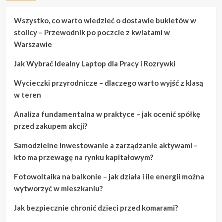
Południowej
Afryki
Wszystko, co warto wiedzieć o dostawie bukietów w
planuje
stolicy – Przewodnik po poczcie z kwiatami w
otwarcie
Warszawie
granic
dla
Jak Wybrać Idealny Laptop dla Pracy i Rozrywki
turystów
zagranicznych
Wycieczki przyrodnicze – dlaczego warto wyjść z klasą
od
października
w teren
Analiza fundamentalna w praktyce – jak ocenić spółkę
przed zakupem akcji?
Samodzielne inwestowanie a zarządzanie aktywami –
kto ma przewagę na rynku kapitałowym?
Fotowoltaika na balkonie – jak działa i ile energii można
wytworzyć w mieszkaniu?
Jak bezpiecznie chronić dzieci przed komarami?