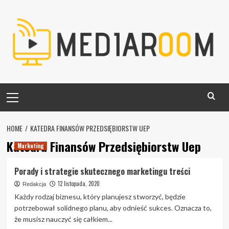
Skip
to
content
Primary
Menu
HOME
KATEDRA FINANSÓW PRZEDSIĘBIORSTW UEP
Katedra Finansów Przedsiębiorstw Uep
Marketing
Porady i strategie skutecznego marketingu treści
12 listopada, 2020
Redakcja
Każdy rodzaj biznesu, który planujesz stworzyć, będzie
potrzebował solidnego planu, aby odnieść sukces. Oznacza to,
że musisz nauczyć się całkiem...