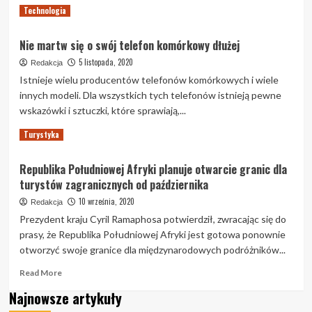
Read
Read More
Technologia
more
about
Nie martw się o swój telefon komórkowy dłużej
Porady
i
5 listopada, 2020
Redakcja
strategie
Istnieje wielu producentów telefonów komórkowych i wiele
skutecznego
innych modeli. Dla wszystkich tych telefonów istnieją pewne
marketingu
wskazówki i sztuczki, które sprawiają,...
treści
Read
Read More
Turystyka
more
about
Republika Południowej Afryki planuje otwarcie granic dla
Nie
turystów zagranicznych od października
martw
się
10 września, 2020
Redakcja
o
Prezydent kraju Cyril Ramaphosa potwierdził, zwracając się do
swój
prasy, że Republika Południowej Afryki jest gotowa ponownie
telefon
otworzyć swoje granice dla międzynarodowych podróżników...
komórkowy
dłużej
Read
Read More
more
Najnowsze artykuły
about
Republika