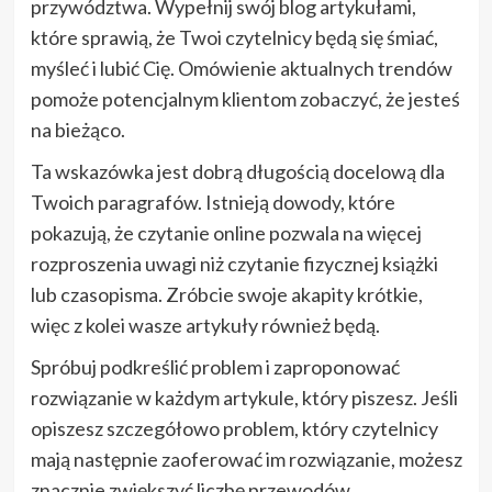
przywództwa. Wypełnij swój blog artykułami,
które sprawią, że Twoi czytelnicy będą się śmiać,
myśleć i lubić Cię. Omówienie aktualnych trendów
pomoże potencjalnym klientom zobaczyć, że jesteś
na bieżąco.
Ta wskazówka jest dobrą długością docelową dla
Twoich paragrafów. Istnieją dowody, które
pokazują, że czytanie online pozwala na więcej
rozproszenia uwagi niż czytanie fizycznej książki
lub czasopisma. Zróbcie swoje akapity krótkie,
więc z kolei wasze artykuły również będą.
Spróbuj podkreślić problem i zaproponować
rozwiązanie w każdym artykule, który piszesz. Jeśli
opiszesz szczegółowo problem, który czytelnicy
mają następnie zaoferować im rozwiązanie, możesz
znacznie zwiększyć liczbę przewodów