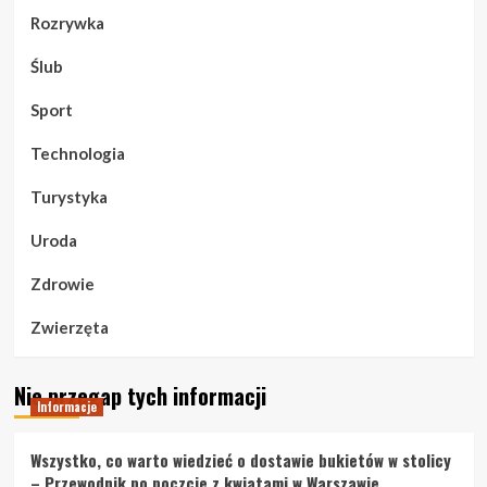
Rozrywka
Ślub
Sport
Technologia
Turystyka
Uroda
Zdrowie
Zwierzęta
Nie przegap tych informacji
Informacje
Wszystko, co warto wiedzieć o dostawie bukietów w stolicy
– Przewodnik po poczcie z kwiatami w Warszawie