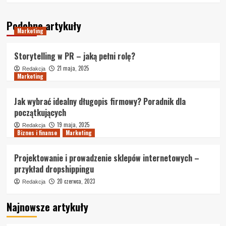
Podobne artykuły
Marketing
Storytelling w PR – jaką pełni rolę?
21 maja, 2025
Redakcja
Marketing
Jak wybrać idealny długopis firmowy? Poradnik dla
początkujących
19 maja, 2025
Redakcja
Biznes i finanse
Marketing
Projektowanie i prowadzenie sklepów internetowych –
przykład dropshippingu
20 czerwca, 2023
Redakcja
Najnowsze artykuły