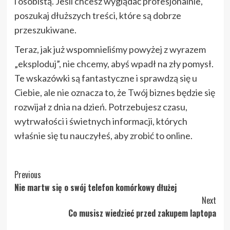
i osobistą. Jeśli chcesz wyglądać profesjonalnie,
poszukaj dłuższych treści, które są dobrze
przeszukiwane.
Teraz, jak już wspomnieliśmy powyżej z wyrazem
„eksploduj”, nie chcemy, abyś wpadł na zły pomysł.
Te wskazówki są fantastyczne i sprawdzą się u
Ciebie, ale nie oznacza to, że Twój biznes będzie się
rozwijał z dnia na dzień. Potrzebujesz czasu,
wytrwałości i świetnych informacji, których
właśnie się tu nauczyłeś, aby zrobić to online.
Post
Previous
Nie martw się o swój telefon komórkowy dłużej
Navigation
Next
Co musisz wiedzieć przed zakupem laptopa