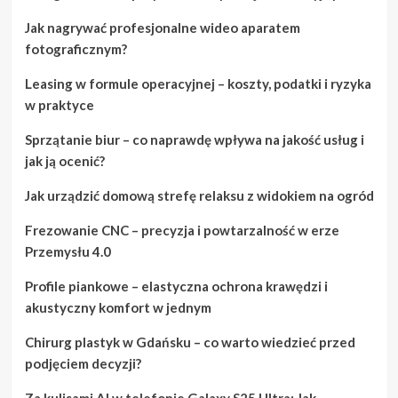
Jak nagrywać profesjonalne wideo aparatem
fotograficznym?
Leasing w formule operacyjnej – koszty, podatki i ryzyka
w praktyce
Sprzątanie biur – co naprawdę wpływa na jakość usług i
jak ją ocenić?
Jak urządzić domową strefę relaksu z widokiem na ogród
Frezowanie CNC – precyzja i powtarzalność w erze
Przemysłu 4.0
Profile piankowe – elastyczna ochrona krawędzi i
akustyczny komfort w jednym
Chirurg plastyk w Gdańsku – co warto wiedzieć przed
podjęciem decyzji?
Za kulisami AI w telefonie Galaxy S25 Ultra: Jak