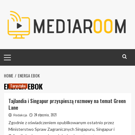
Skip
to
content
Primary
Menu
HOME
ENERGA EBOK
ENERGA EBOK
Turystyka
Tajlandia i Singapur przyspieszą rozmowy na temat Green
Lane
24 stycznia, 2021
Redakcja
Zgodnie z oświadczeniem opublikowanym ostatnio przez
Ministerstwo Spraw Zagranicznych Singapuru, Singapur i