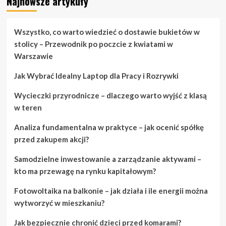
Najnowsze artykuły
about
Co
musisz
wiedzieć
Wszystko, co warto wiedzieć o dostawie bukietów w
przed
stolicy – Przewodnik po poczcie z kwiatami w
zakupem
Warszawie
laptopa
Jak Wybrać Idealny Laptop dla Pracy i Rozrywki
Wycieczki przyrodnicze – dlaczego warto wyjść z klasą
w teren
Analiza fundamentalna w praktyce – jak ocenić spółkę
przed zakupem akcji?
Samodzielne inwestowanie a zarządzanie aktywami –
kto ma przewagę na rynku kapitałowym?
Fotowoltaika na balkonie – jak działa i ile energii można
wytworzyć w mieszkaniu?
Jak bezpiecznie chronić dzieci przed komarami?