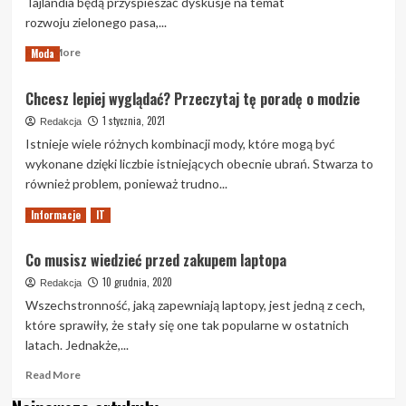
Tajlandia będą przyspieszać dyskusje na temat
rozwoju zielonego pasa,...
Read
Read More
Moda
more
about
Chcesz lepiej wyglądać? Przeczytaj tę poradę o modzie
Tajlandia
i
1 stycznia, 2021
Redakcja
Singapur
Istnieje wiele różnych kombinacji mody, które mogą być
przyspieszą
wykonane dzięki liczbie istniejących obecnie ubrań. Stwarza to
rozmowy
również problem, ponieważ trudno...
na
temat
Read
Read More
Informacje
IT
Green
more
Lane
about
Co musisz wiedzieć przed zakupem laptopa
Chcesz
lepiej
10 grudnia, 2020
Redakcja
wyglądać?
Wszechstronność, jaką zapewniają laptopy, jest jedną z cech,
Przeczytaj
które sprawiły, że stały się one tak popularne w ostatnich
tę
latach. Jednakże,...
poradę
o
Read
Read More
modzie
more