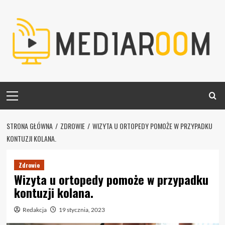
Skip
to
content
Primary
Menu
STRONA GŁÓWNA
ZDROWIE
WIZYTA U ORTOPEDY POMOŻE W PRZYPADKU
KONTUZJI KOLANA.
Zdrowie
Wizyta u ortopedy pomoże w przypadku
kontuzji kolana.
Redakcja
19 stycznia, 2023