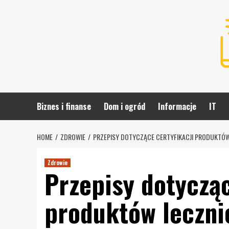
Skip
to
content
Biznes i finanse
Dom i ogród
Informacje
IT
HOME
ZDROWIE
PRZEPISY DOTYCZĄCE CERTYFIKACJI PRODUKTÓ
Zdrowie
Przepisy dotycząc
produktów leczni