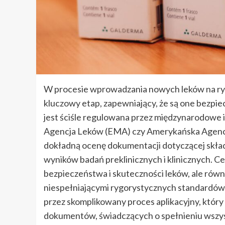
W procesie wprowadzania nowych leków na r
kluczowy etap, zapewniający, że są one bezpiec
jest ściśle regulowana przez międzynarodowe i
Agencja Leków (EMA) czy Amerykańska Agencj
dokładną ocenę dokumentacji dotyczącej skład
wyników badań preklinicznych i klinicznych. Cel
bezpieczeństwa i skuteczności leków, ale rów
niespełniającymi rygorystycznych standardów.
przez skomplikowany proces aplikacyjny, któ
dokumentów, świadczących o spełnieniu wszy