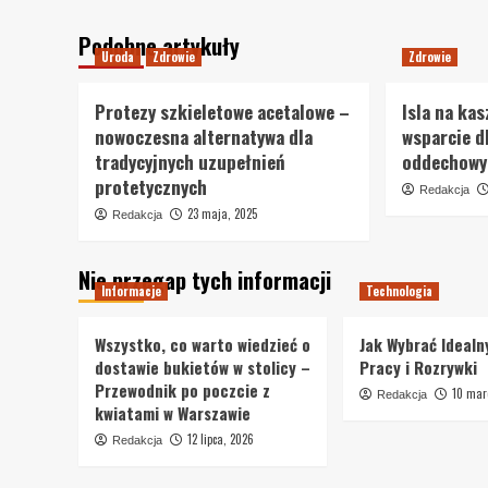
Podobne artykuły
Uroda
Zdrowie
Zdrowie
Protezy szkieletowe acetalowe –
Isla na kas
nowoczesna alternatywa dla
wsparcie d
tradycyjnych uzupełnień
oddechowy
protetycznych
Redakcja
23 maja, 2025
Redakcja
Nie przegap tych informacji
Informacje
Technologia
Wszystko, co warto wiedzieć o
Jak Wybrać Idealn
dostawie bukietów w stolicy –
Pracy i Rozrywki
Przewodnik po poczcie z
10 mar
Redakcja
kwiatami w Warszawie
12 lipca, 2026
Redakcja