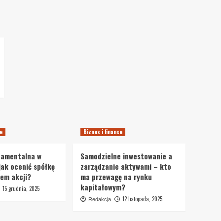
se
Biznes i finanse
damentalna w
Samodzielne inwestowanie a
jak ocenić spółkę
zarządzanie aktywami – kto
em akcji?
ma przewagę na rynku
kapitałowym?
15 grudnia, 2025
12 listopada, 2025
Redakcja