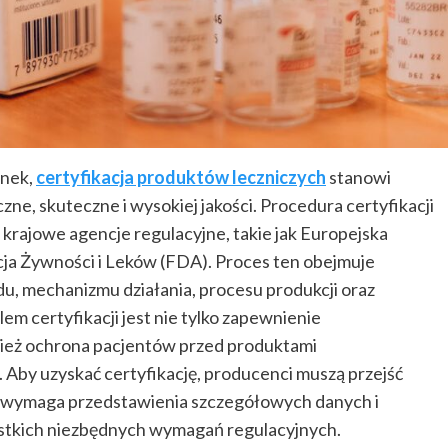
ynek,
certyfikacja produktów leczniczych
stanowi
zne, skuteczne i wysokiej jakości. Procedura certyfikacji
 krajowe agencje regulacyjne, takie jak Europejska
a Żywności i Leków (FDA). Proces ten obejmuje
u, mechanizmu działania, procesu produkcji oraz
em certyfikacji jest nie tylko zapewnienie
nież ochrona pacjentów przed produktami
 Aby uzyskać certyfikację, producenci muszą przejść
ry wymaga przedstawienia szczegółowych danych i
stkich niezbędnych wymagań regulacyjnych.