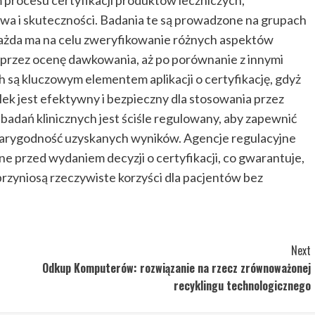
rocesu certyfikacji produktów leczniczych,
wa i skuteczności. Badania te są prowadzone na grupach
h każda ma na celu zweryfikowanie różnych aspektów
, przez ocenę dawkowania, aż po porównanie z innymi
h są kluczowym elementem aplikacji o certyfikację, gdyż
ek jest efektywny i bezpieczny dla stosowania przez
badań klinicznych jest ściśle regulowany, aby zapewnić
wiarygodność uzyskanych wyników. Agencje regulacyjne
e przed wydaniem decyzji o certyfikacji, co gwarantuje,
 przyniosą rzeczywiste korzyści dla pacjentów bez
Next
Odkup Komputerów: rozwiązanie na rzecz zrównoważonej
recyklingu technologicznego