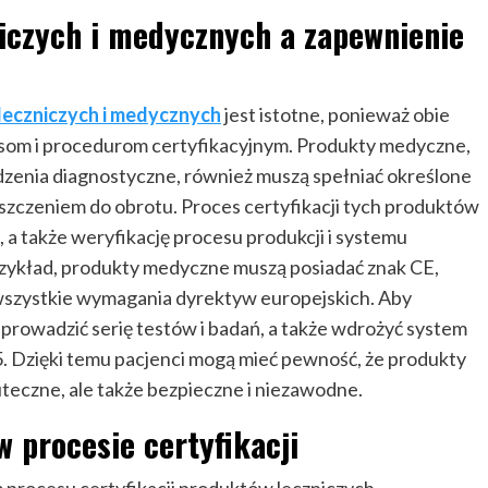
niczych i medycznych a zapewnienie
leczniczych i medycznych
jest istotne, ponieważ obie
som i procedurom certyfikacyjnym. Produkty medyczne,
ządzenia diagnostyczne, również muszą spełniać określone
szczeniem do obrotu. Proces certyfikacji tych produktów
, a także weryfikację procesu produkcji i systemu
 przykład, produkty medyczne muszą posiadać znak CE,
 wszystkie wymagania dyrektyw europejskich. Aby
eprowadzić serię testów i badań, a także wdrożyć system
5. Dzięki temu pacjenci mogą mieć pewność, że produkty
kuteczne, ale także bezpieczne i niezawodne.
w procesie certyfikacji