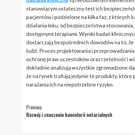
Badania kliniczne
są nieodzownym elementem p
stanowiącym ostateczny test ich bezpieczeńst
pacjentów i podzielone na kilka faz, z któryc
działania leku, od bezpieczeństwa stosowania
dostępnymi terapiami. Wyniki badań klinicznyc
dostarczają bezpośrednich dowodów na to, że l
ludzi. Proces projektowania i przeprowadzania 
ochronę praw uczestników oraz rzetelność i 
dokładnie analizują wszystkie zgromadzone dan
że na rynek trafiają jedynie te produkty, które
narażania ich na niepotrzebne ryzyko.
Post
Previous
Rozwój i znaczenie kancelarii notarialnych
Navigation