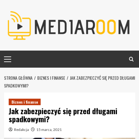
Skip
to
content
Primary
Menu
STRONA GŁÓWNA
BIZNES I FINANSE
JAK ZABEZPIECZYĆ SIĘ PRZED DŁUGAMI
SPADKOWYMI?
Biznes i finanse
Jak zabezpieczyć się przed długami
spadkowymi?
Redakcja
15 marca, 2021