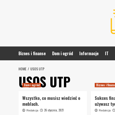
Skip
to
content
Biznes i finanse
Dom i ogród
Informacje
IT
HOME
USOS UTP
USOS UTP
Dom i ogród
Biznes i finan
Wszystko, co musisz wiedzieć o
Sukces fin
meblach.
używasz t
26 stycznia, 2021
Redakcja
Redakcja