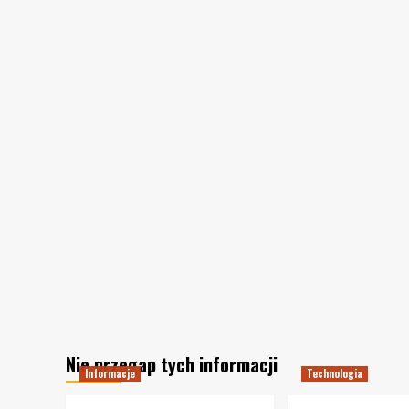
Nie przegap tych informacji
Informacje
Technologia