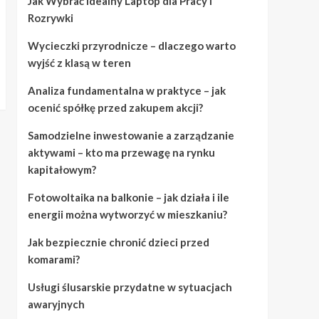
Jak Wybrać Idealny Laptop dla Pracy i
Rozrywki
Wycieczki przyrodnicze – dlaczego warto
wyjść z klasą w teren
Analiza fundamentalna w praktyce – jak
ocenić spółkę przed zakupem akcji?
Samodzielne inwestowanie a zarządzanie
aktywami – kto ma przewagę na rynku
kapitałowym?
Fotowoltaika na balkonie – jak działa i ile
energii można wytworzyć w mieszkaniu?
Jak bezpiecznie chronić dzieci przed
komarami?
Usługi ślusarskie przydatne w sytuacjach
awaryjnych