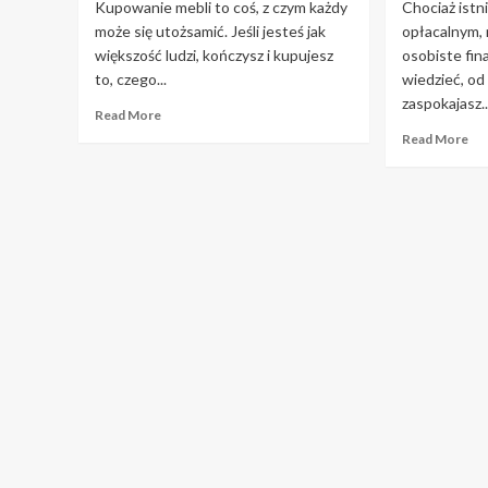
Kupowanie mebli to coś, z czym każdy
Chociaż istn
może się utożsamić. Jeśli jesteś jak
opłacalnym, 
większość ludzi, kończysz i kupujesz
osobiste fin
to, czego...
wiedzieć, od
zaspokajasz..
Read
Read More
more
Re
Read More
about
mo
Wszystko,
ab
co
Su
musisz
fi
wiedzieć
jes
o
łat
meblach.
gd
uż
tyc
ws