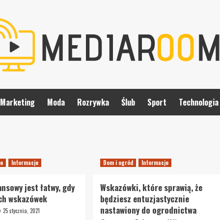
Marketing
Moda
Rozrywka
Ślub
Sport
Technologia
se
Informacje
Dom i ogród
Informacje
ansowy jest łatwy, gdy
Wskazówki, które sprawią, że
ych wskazówek
będziesz entuzjastycznie
nastawiony do ogrodnictwa
25 stycznia, 2021