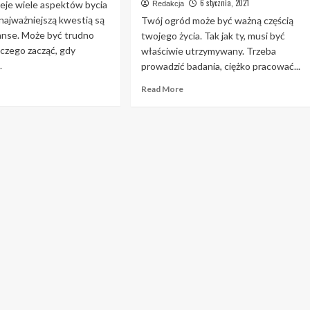
6 stycznia, 2021
ieje wiele aspektów bycia
Redakcja
najważniejszą kwestią są
Twój ogród może być ważną częścią
anse. Może być trudno
twojego życia. Tak jak ty, musi być
 czego zacząć, gdy
właściwie utrzymywany. Trzeba
.
prowadzić badania, ciężko pracować...
ad
Read
Read More
re
more
out
about
kces
Wskazówki,
nansowy
które
t
sprawią,
wy,
że
y
będziesz
ywasz
entuzjastycznie
h
nastawiony
kazówek
do
ogrodnictwa