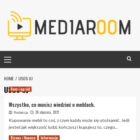
Skip
to
content
Primary
Menu
HOME
USOS UJ
USOS UJ
Dom i ogród
Wszystko, co musisz wiedzieć o meblach.
26 stycznia, 2021
Redakcja
Kupowanie mebli to coś, z czym każdy może się utożsamić. Jeśli
jesteś jak większość ludzi, kończysz i kupujesz to, czego...
Read
Read More
Biznes i finanse
Informacje