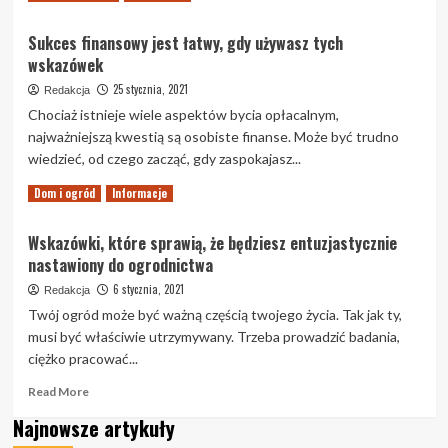
more
about
Sukces finansowy jest łatwy, gdy używasz tych
Wszystko,
wskazówek
co
musisz
25 stycznia, 2021
Redakcja
wiedzieć
Chociaż istnieje wiele aspektów bycia opłacalnym,
o
najważniejszą kwestią są osobiste finanse. Może być trudno
meblach.
wiedzieć, od czego zacząć, gdy zaspokajasz...
Read
Read More
Dom i ogród
Informacje
more
about
Wskazówki, które sprawią, że będziesz entuzjastycznie
Sukces
nastawiony do ogrodnictwa
finansowy
jest
6 stycznia, 2021
Redakcja
łatwy,
Twój ogród może być ważną częścią twojego życia. Tak jak ty,
gdy
musi być właściwie utrzymywany. Trzeba prowadzić badania,
używasz
ciężko pracować...
tych
wskazówek
Read
Read More
more
Najnowsze artykuły
about
Wskazówki,