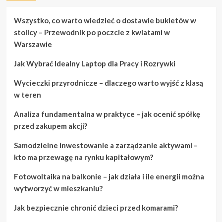
które
sprawią,
Wszystko, co warto wiedzieć o dostawie bukietów w
że
stolicy – Przewodnik po poczcie z kwiatami w
będziesz
Warszawie
entuzjastycznie
nastawiony
Jak Wybrać Idealny Laptop dla Pracy i Rozrywki
do
ogrodnictwa
Wycieczki przyrodnicze – dlaczego warto wyjść z klasą
w teren
Analiza fundamentalna w praktyce – jak ocenić spółkę
przed zakupem akcji?
Samodzielne inwestowanie a zarządzanie aktywami –
kto ma przewagę na rynku kapitałowym?
Fotowoltaika na balkonie – jak działa i ile energii można
wytworzyć w mieszkaniu?
Jak bezpiecznie chronić dzieci przed komarami?