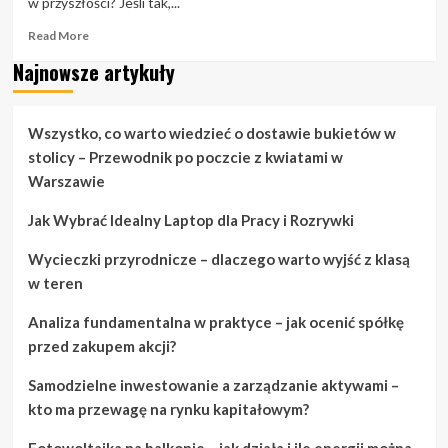
w przyszłości? Jeśli tak,...
Read
Read More
more
Najnowsze artykuły
about
Chcesz
mieć
dobre
Wszystko, co warto wiedzieć o dostawie bukietów w
pomysły
stolicy – Przewodnik po poczcie z kwiatami w
na
Warszawie
projektowanie
stron
Jak Wybrać Idealny Laptop dla Pracy i Rozrywki
internetowych,
to
Wycieczki przyrodnicze – dlaczego warto wyjść z klasą
sprawdź
to!
w teren
Analiza fundamentalna w praktyce – jak ocenić spółkę
przed zakupem akcji?
Samodzielne inwestowanie a zarządzanie aktywami –
kto ma przewagę na rynku kapitałowym?
Fotowoltaika na balkonie – jak działa i ile energii można