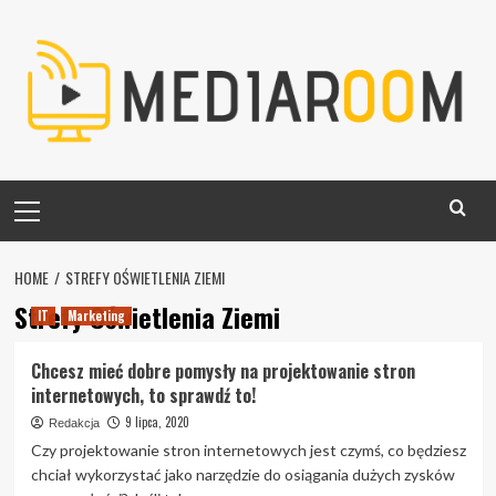
Skip
to
content
Primary
Menu
HOME
STREFY OŚWIETLENIA ZIEMI
Strefy Oświetlenia Ziemi
IT
Marketing
Chcesz mieć dobre pomysły na projektowanie stron
internetowych, to sprawdź to!
9 lipca, 2020
Redakcja
Czy projektowanie stron internetowych jest czymś, co będziesz
chciał wykorzystać jako narzędzie do osiągania dużych zysków