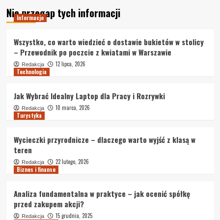
Nie przegap tych informacji
Informacje
Wszystko, co warto wiedzieć o dostawie bukietów w stolicy
– Przewodnik po poczcie z kwiatami w Warszawie
12 lipca, 2026
Redakcja
Technologia
Jak Wybrać Idealny Laptop dla Pracy i Rozrywki
10 marca, 2026
Redakcja
Turystyka
Wycieczki przyrodnicze – dlaczego warto wyjść z klasą w
teren
22 lutego, 2026
Redakcja
Biznes i finanse
Analiza fundamentalna w praktyce – jak ocenić spółkę
przed zakupem akcji?
15 grudnia, 2025
Redakcja