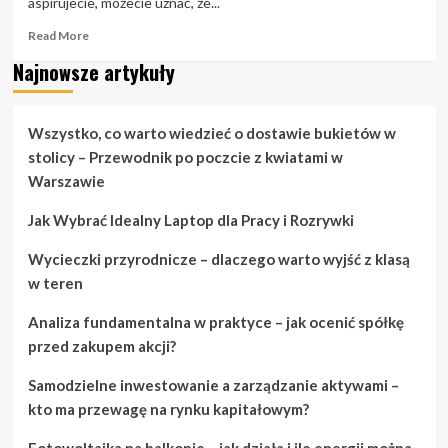
aspirujecie, możecie uznać, że...
Read
Read More
more
Najnowsze artykuły
about
Wymiana
ślubów:
Porady
Wszystko, co warto wiedzieć o dostawie bukietów w
i
stolicy – Przewodnik po poczcie z kwiatami w
sztuczki
Warszawie
dotyczące
planowania
Jak Wybrać Idealny Laptop dla Pracy i Rozrywki
ślubu
Wycieczki przyrodnicze – dlaczego warto wyjść z klasą
w teren
Analiza fundamentalna w praktyce – jak ocenić spółkę
przed zakupem akcji?
Samodzielne inwestowanie a zarządzanie aktywami –
kto ma przewagę na rynku kapitałowym?
Fotowoltaika na balkonie – jak działa i ile energii można