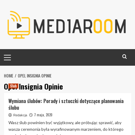
Skip
to
content
Primary
Menu
HOME
OPEL INSIGNIA OPINIE
Opel Insignia Opinie
Ślub
Wymiana ślubów: Porady i sztuczki dotyczące planowania
ślubu
7 maja, 2020
Redakcja
Wasz ślub powinien być wyjątkowy, ale próbując sprawić, aby
wasza ceremonia była wyrafinowanym marzeniem, do którego