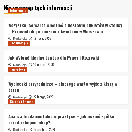
Nie przegap tych informacji
Informacje
Wszystko, co warto wiedzieć o dostawie bukietów w stolicy
– Przewodnik po poczcie z kwiatami w Warszawie
12 lipca, 2026
Redakcja
Technologia
Jak Wybrać Idealny Laptop dla Pracy i Rozrywki
10 marca, 2026
Redakcja
Turystyka
Wycieczki przyrodnicze – dlaczego warto wyjść z klasą w
teren
22 lutego, 2026
Redakcja
Biznes i finanse
Analiza fundamentalna w praktyce – jak ocenić spółkę
przed zakupem akcji?
15 grudnia, 2025
Redakcja