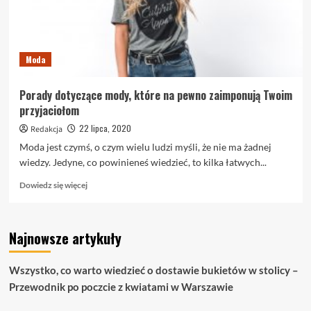
Moda
Porady dotyczące mody, które na pewno zaimponują Twoim
przyjaciołom
22 lipca, 2020
Redakcja
Moda jest czymś, o czym wielu ludzi myśli, że nie ma żadnej
wiedzy. Jedyne, co powinieneś wiedzieć, to kilka łatwych...
Dowiedz
Dowiedz się więcej
się
więcej
o
Najnowsze artykuły
Porady
dotyczące
mody,
Wszystko, co warto wiedzieć o dostawie bukietów w stolicy –
które
Przewodnik po poczcie z kwiatami w Warszawie
na
pewno