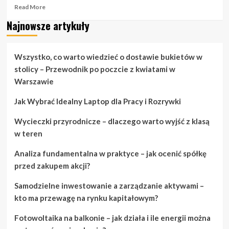
Read
Read More
more
Najnowsze artykuły
about
Porady
dotyczące
mody,
Wszystko, co warto wiedzieć o dostawie bukietów w
które
stolicy – Przewodnik po poczcie z kwiatami w
na
Warszawie
pewno
zaimponują
Jak Wybrać Idealny Laptop dla Pracy i Rozrywki
Twoim
przyjaciołom
Wycieczki przyrodnicze – dlaczego warto wyjść z klasą
w teren
Analiza fundamentalna w praktyce – jak ocenić spółkę
przed zakupem akcji?
Samodzielne inwestowanie a zarządzanie aktywami –
kto ma przewagę na rynku kapitałowym?
Fotowoltaika na balkonie – jak działa i ile energii można