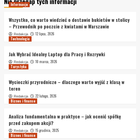
Nie przegap tych informacji
Informacje
Wszystko, co warto wiedzieć o dostawie bukietów w stolicy
– Przewodnik po poczcie z kwiatami w Warszawie
12 lipca, 2026
Redakcja
Technologia
Jak Wybrać Idealny Laptop dla Pracy i Rozrywki
10 marca, 2026
Redakcja
Turystyka
Wycieczki przyrodnicze – dlaczego warto wyjść z klasą w
teren
22 lutego, 2026
Redakcja
Biznes i finanse
Analiza fundamentalna w praktyce – jak ocenić spółkę
przed zakupem akcji?
15 grudnia, 2025
Redakcja
Biznes i finanse