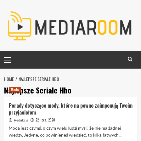
Skip
to
content
Primary
Menu
HOME
NAJLEPSZE SERIALE HBO
Najlepsze Seriale Hbo
Moda
Porady dotyczące mody, które na pewno zaimponują Twoim
przyjaciołom
22 lipca, 2020
Redakcja
Moda jest czymś, o czym wielu ludzi myśli, że nie ma żadnej
wiedzy. Jedyne, co powinieneś wiedzieć, to kilka łatwych...