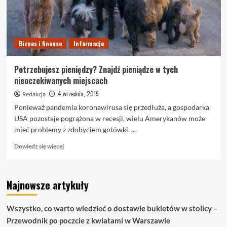
Biznes i finanse
Informacje
Potrzebujesz pieniędzy? Znajdź pieniądze w tych
nieoczekiwanych miejscach
4 września, 2019
Redakcja
Ponieważ pandemia koronawirusa się przedłuża, a gospodarka
USA pozostaje pogrążona w recesji, wielu Amerykanów może
mieć problemy z zdobyciem gotówki. ...
Dowiedz
Dowiedz się więcej
się
więcej
o
Najnowsze artykuły
Potrzebujesz
pieniędzy?
Znajdź
Wszystko, co warto wiedzieć o dostawie bukietów w stolicy –
pieniądze
Przewodnik po poczcie z kwiatami w Warszawie
w