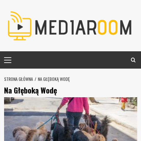
Skip
to
content
Primary
Menu
STRONA GŁÓWNA
NA GŁĘBOKĄ WODĘ
Na Głęboką Wodę