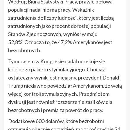
Według Biura Statystyki Pracy, prawie połowa
populacji nadal nie ma pracy. Wskaźnik
zatrudnienia do liczby ludności, który jest liczbą
zatrudnionych jako procent dorosłej populacji
Stanów Zjednoczonych, wyniósł w maju
52,8%. Oznacza to, że 47,2% Amerykanów jest
bezrobotnych.
Tymczasem w Kongresie nadal oczekuje się
kolejnego pakietu stymulacyjnego. Chociaż
ostateczny wynik jest niejasny, prezydent Donald
Trump niedawno powiedział Amerykanom, że wolą
więcej kontroli stymulacyjnych. Przedmiotem
dyskusji jest również rozszerzenie zasiłków dla
bezrobotnych i premia za powrót do pracy.
Dodatkowe 600 dolarów, które bezrobotni
otrzymują obecnie co tydzień, ma zakończyć się 31