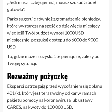
„Jeśli masz liczbę ujemną, musisz szukać źródeł
gotówki”.
Parks sugeruje również zgromadzenie pieniędzy,
które wystarczą na sześć do dziewięciu miesięcy,
więc jeśli Twój budżet wynosi 1000 USD
miesięcznie, poszukaj dostępu do 6000 do 9000
USD.
To, gdzie możesz uzyskać te pieniądze, zależy od
Twojej sytuacji.
Rozważmy pożyczkę
Eksperci ostrzegają przed wycofaniem się z planu
401 (k), który jest teraz wolny od kar w ramach
pakietu pomocy na koronawirusa lub ustawy
CARES, na kwoty do 100 000 USD.