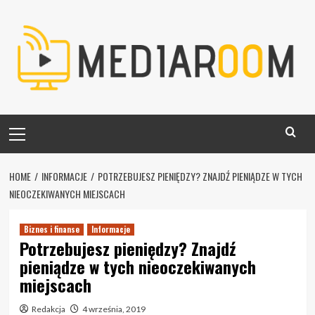
Skip
to
content
Primary
Menu
HOME
INFORMACJE
POTRZEBUJESZ PIENIĘDZY? ZNAJDŹ PIENIĄDZE W TYCH
NIEOCZEKIWANYCH MIEJSCACH
Biznes i finanse
Informacje
Potrzebujesz pieniędzy? Znajdź
pieniądze w tych nieoczekiwanych
miejscach
Redakcja
4 września, 2019