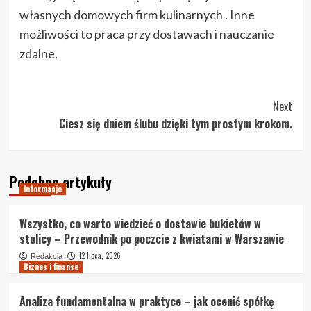
własnych domowych firm kulinarnych . Inne
możliwości to praca przy dostawach i nauczanie
zdalne.
Post
Next
Ciesz się dniem ślubu dzięki tym prostym krokom.
Navigation
Podobne artykuły
Informacje
Wszystko, co warto wiedzieć o dostawie bukietów w
stolicy – Przewodnik po poczcie z kwiatami w Warszawie
12 lipca, 2026
Redakcja
Biznes i finanse
Analiza fundamentalna w praktyce – jak ocenić spółkę