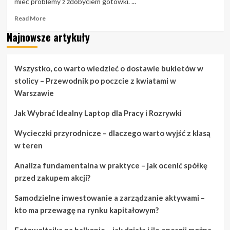
mieć problemy z zdobyciem gotówki. ...
Read
Read More
more
Najnowsze artykuły
about
Potrzebujesz
pieniędzy?
Znajdź
Wszystko, co warto wiedzieć o dostawie bukietów w
pieniądze
stolicy – Przewodnik po poczcie z kwiatami w
w
Warszawie
tych
nieoczekiwanych
Jak Wybrać Idealny Laptop dla Pracy i Rozrywki
miejscach
Wycieczki przyrodnicze – dlaczego warto wyjść z klasą
w teren
Analiza fundamentalna w praktyce – jak ocenić spółkę
przed zakupem akcji?
Samodzielne inwestowanie a zarządzanie aktywami –
kto ma przewagę na rynku kapitałowym?
Fotowoltaika na balkonie – jak działa i ile energii można