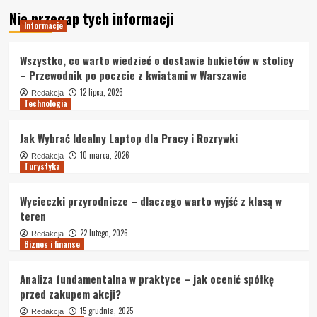
Nie przegap tych informacji
Informacje
Wszystko, co warto wiedzieć o dostawie bukietów w stolicy
– Przewodnik po poczcie z kwiatami w Warszawie
12 lipca, 2026
Redakcja
Technologia
Jak Wybrać Idealny Laptop dla Pracy i Rozrywki
10 marca, 2026
Redakcja
Turystyka
Wycieczki przyrodnicze – dlaczego warto wyjść z klasą w
teren
22 lutego, 2026
Redakcja
Biznes i finanse
Analiza fundamentalna w praktyce – jak ocenić spółkę
przed zakupem akcji?
15 grudnia, 2025
Redakcja