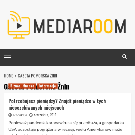
Skip
to
content
Primary
Menu
HOME
GAZETA POMORSKA ŻNIN
Gazeta Pomorska Żnin
Biznes i finanse
Informacje
Potrzebujesz pieniędzy? Znajdź pieniądze w tych
nieoczekiwanych miejscach
4 września, 2019
Redakcja
Ponieważ pandemia koronawirusa się przedłuża, a gospodarka
USA pozostaje pogrążona w recesji, wielu Amerykanów może