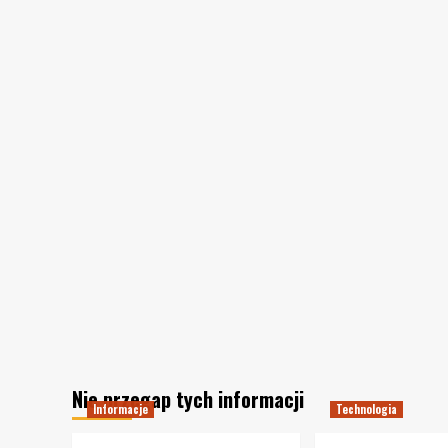
Nie przegap tych informacji
Informacje
Technologia