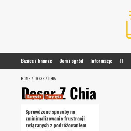
Skip
to
content
Biznes i finanse
Dom i ogród
Informacje
IT
HOME
DESER Z CHIA
Deser Z Chia
Rozrywka
Turystyka
Sprawdzone sposoby na
zminimalizowanie frustracji
związanych z podróżowaniem