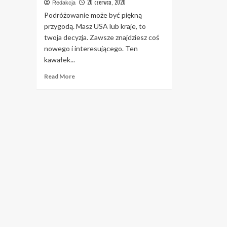
20 czerwca, 2020
Redakcja
Podróżowanie może być piękną
przygodą. Masz USA lub kraje, to
twoja decyzja. Zawsze znajdziesz coś
nowego i interesującego. Ten
kawałek...
Read
Read More
more
about
Sprawdzone
sposoby
na
zminimalizowanie
frustracji
związanych
z
podróżowaniem