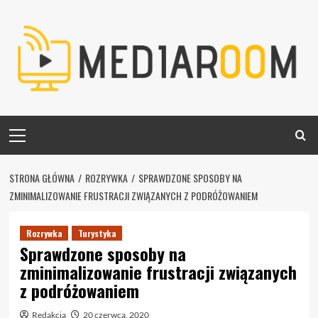
Skip
to
content
Primary
Menu
STRONA GŁÓWNA
ROZRYWKA
SPRAWDZONE SPOSOBY NA
ZMINIMALIZOWANIE FRUSTRACJI ZWIĄZANYCH Z PODRÓŻOWANIEM
Rozrywka
Turystyka
Sprawdzone sposoby na
zminimalizowanie frustracji związanych
z podróżowaniem
Redakcja
20 czerwca, 2020