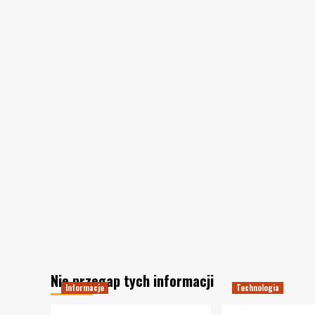
Nie przegap tych informacji
Informacje
Technologia