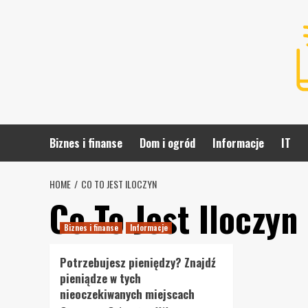
Skip
to
content
Biznes i finanse
Dom i ogród
Informacje
IT
HOME
CO TO JEST ILOCZYN
Co To Jest Iloczyn
Biznes i finanse
Informacje
Potrzebujesz pieniędzy? Znajdź
pieniądze w tych
nieoczekiwanych miejscach