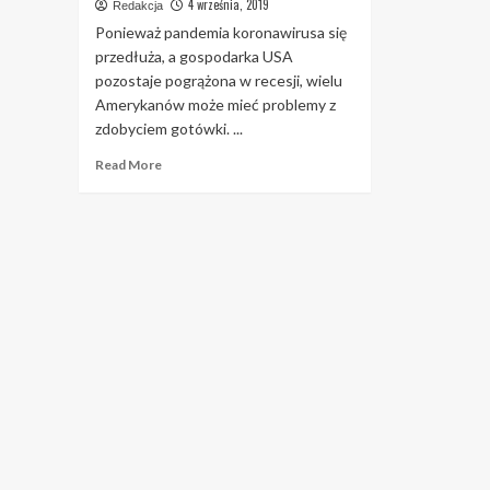
4 września, 2019
Redakcja
Ponieważ pandemia koronawirusa się
przedłuża, a gospodarka USA
pozostaje pogrążona w recesji, wielu
Amerykanów może mieć problemy z
zdobyciem gotówki. ...
Read
Read More
more
about
Potrzebujesz
pieniędzy?
Znajdź
pieniądze
w
tych
nieoczekiwanych
miejscach