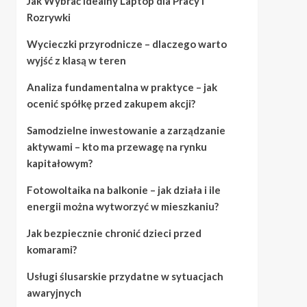
Jak Wybrać Idealny Laptop dla Pracy i
Rozrywki
Wycieczki przyrodnicze – dlaczego warto
wyjść z klasą w teren
Analiza fundamentalna w praktyce – jak
ocenić spółkę przed zakupem akcji?
Samodzielne inwestowanie a zarządzanie
aktywami – kto ma przewagę na rynku
kapitałowym?
Fotowoltaika na balkonie – jak działa i ile
energii można wytworzyć w mieszkaniu?
Jak bezpiecznie chronić dzieci przed
komarami?
Usługi ślusarskie przydatne w sytuacjach
awaryjnych