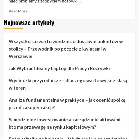
mieć problemy z zdobyciem gotówki. ...
Read
Read More
more
Najnowsze artykuły
about
Potrzebujesz
pieniędzy?
Znajdź
Wszystko, co warto wiedzieć o dostawie bukietów w
pieniądze
stolicy – Przewodnik po poczcie z kwiatami w
w
Warszawie
tych
nieoczekiwanych
Jak Wybrać Idealny Laptop dla Pracy i Rozrywki
miejscach
Wycieczki przyrodnicze – dlaczego warto wyjść z klasą
w teren
Analiza fundamentalna w praktyce – jak ocenić spółkę
przed zakupem akcji?
Samodzielne inwestowanie a zarządzanie aktywami –
kto ma przewagę na rynku kapitałowym?
Fotowoltaika na balkonie – jak działa i ile energii można