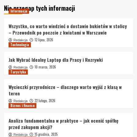
Nie przegap tych informacji
Informacje
Wszystko, co warto wiedzieć o dostawie bukietów w stolicy
– Przewodnik po poczcie z kwiatami w Warszawie
12 lipca, 2026
Redakcja
Technologia
Jak Wybrać Idealny Laptop dla Pracy i Rozrywki
10 marca, 2026
Redakcja
Turystyka
Wycieczki przyrodnicze – dlaczego warto wyjść z klasą w
teren
22 lutego, 2026
Redakcja
Biznes i finanse
Analiza fundamentalna w praktyce – jak ocenić spółkę
przed zakupem akcji?
15 grudnia, 2025
Redakcja