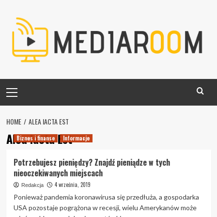
Skip
to
content
Primary
Menu
HOME
ALEA IACTA EST
Alea Iacta Est
Biznes i finanse
Informacje
Potrzebujesz pieniędzy? Znajdź pieniądze w tych
nieoczekiwanych miejscach
4 września, 2019
Redakcja
Ponieważ pandemia koronawirusa się przedłuża, a gospodarka
USA pozostaje pogrążona w recesji, wielu Amerykanów może