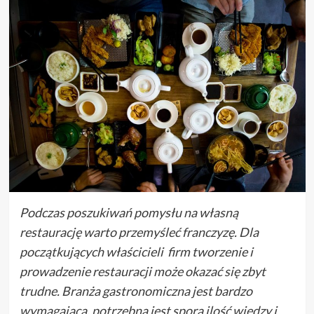
Podczas poszukiwań pomysłu na własną
restaurację warto przemyśleć franczyzę. Dla
początkujących właścicieli firm tworzenie i
prowadzenie restauracji może okazać się zbyt
trudne. Branża gastronomiczna jest bardzo
wymagająca, potrzebna jest spora ilość wiedzy i