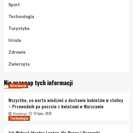
Sport
Technologia
Turystyka
Uroda
Zdrowie
Zwierzęta
Nie przegap tych informacji
Informacje
Wszystko, co warto wiedzieć o dostawie bukietów w stolicy
– Przewodnik po poczcie z kwiatami w Warszawie
12 lipca, 2026
Redakcja
Technologia
Jak Wybrać Idealny Laptop dla Pracy i Rozrywki