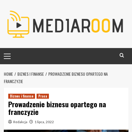
Skip
to
content
Primary
Menu
HOME
BIZNES I FINANSE
PROWADZENIE BIZNESU OPARTEGO NA
FRANCZYZIE
Biznes i finanse
Praca
Prowadzenie biznesu opartego na
franczyzie
Redakcja
1 lipca, 2022