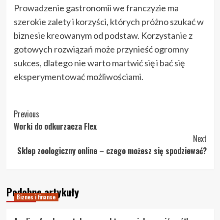
Prowadzenie gastronomii we franczyzie ma
szerokie zalety i korzyści, których próżno szukać w
biznesie kreowanym od podstaw. Korzystanie z
gotowych rozwiązań może przynieść ogromny
sukces, dlatego nie warto martwić się i bać się
eksperymentować możliwościami.
Post
Previous
Worki do odkurzacza Flex
Navigation
Next
Sklep zoologiczny online – czego możesz się spodziewać?
Podobne artykuły
Biznes i finanse