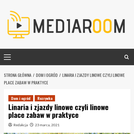
Skip
to
content
Primary
Menu
STRONA GŁÓWNA
DOM I OGRÓD
LINARIA I ZJAZDY LINOWE CZYLI LINOWE
PLACE ZABAW W PRAKTYCE
Dom i ogród
Rozrywka
Linaria i zjazdy linowe czyli linowe
place zabaw w praktyce
Redakcja
23 marca, 2021