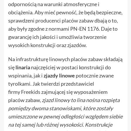
odpornością na warunki atmosferyczne i
obciążenia. Aby mieć pewność, że będą bezpieczne,
sprawdzeni
producenci placów zabaw
dbają o to,
aby były zgodne z normami PN-EN 1176. Daje to
gwarancję ich jakości i umożliwia tworzenie
wysokich konstrukcji oraz zjazdów.
Na infrastrukturę linowych placów zabaw składają
się
linaria
najczęściej w postaci konstrukcji do
wspinania, jak i
zjazdy linowe
potocznie zwane
tyrolkami. Jak twierdzi przedstawiciel
firmy
Freekids
zajmującej się wyposażeniem
placów zabaw,
zjazd linowy to lina nośna rozpięta
pomiędzy dwoma stanowiskami, które zostały
umieszczone w pewnej odległości względem siebie
na tej samej lub różnej wysokości. Konstrukcje