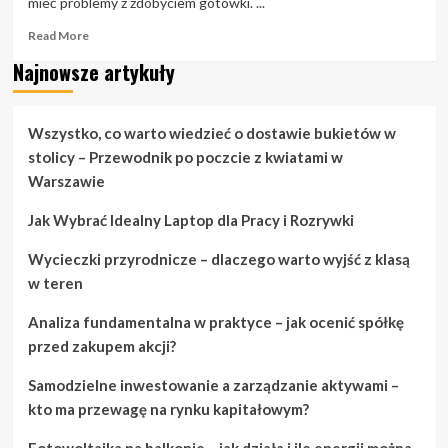
mieć problemy z zdobyciem gotówki. ...
Read
Read More
more
Najnowsze artykuły
about
Potrzebujesz
pieniędzy?
Znajdź
Wszystko, co warto wiedzieć o dostawie bukietów w
pieniądze
stolicy – Przewodnik po poczcie z kwiatami w
w
Warszawie
tych
nieoczekiwanych
Jak Wybrać Idealny Laptop dla Pracy i Rozrywki
miejscach
Wycieczki przyrodnicze – dlaczego warto wyjść z klasą
w teren
Analiza fundamentalna w praktyce – jak ocenić spółkę
przed zakupem akcji?
Samodzielne inwestowanie a zarządzanie aktywami –
kto ma przewagę na rynku kapitałowym?
Fotowoltaika na balkonie – jak działa i ile energii można