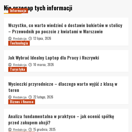
Nie przegap tych informacji
Informacje
Wszystko, co warto wiedzieć o dostawie bukietów w stolicy
– Przewodnik po poczcie z kwiatami w Warszawie
12 lipca, 2026
Redakcja
Technologia
Jak Wybrać Idealny Laptop dla Pracy i Rozrywki
10 marca, 2026
Redakcja
Turystyka
Wycieczki przyrodnicze – dlaczego warto wyjść z klasą w
teren
22 lutego, 2026
Redakcja
Biznes i finanse
Analiza fundamentalna w praktyce – jak ocenić spółkę
przed zakupem akcji?
15 grudnia, 2025
Redakcja