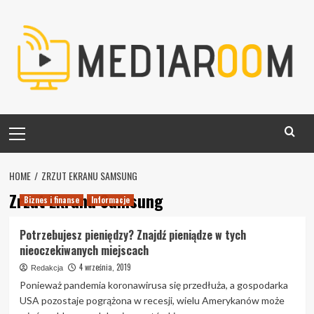
Skip
to
content
Primary
Menu
HOME
ZRZUT EKRANU SAMSUNG
Zrzut Ekranu Samsung
Biznes i finanse
Informacje
Potrzebujesz pieniędzy? Znajdź pieniądze w tych
nieoczekiwanych miejscach
4 września, 2019
Redakcja
Ponieważ pandemia koronawirusa się przedłuża, a gospodarka
USA pozostaje pogrążona w recesji, wielu Amerykanów może