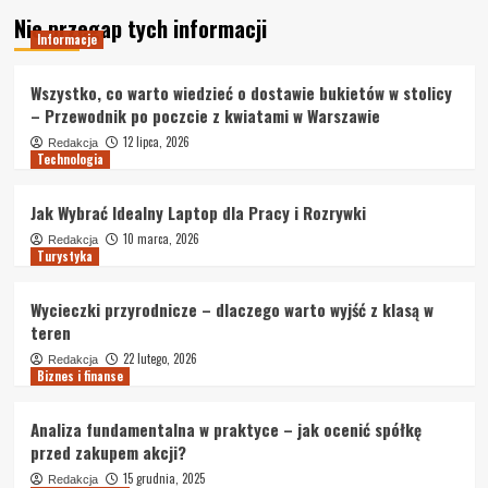
Nie przegap tych informacji
Informacje
Wszystko, co warto wiedzieć o dostawie bukietów w stolicy
– Przewodnik po poczcie z kwiatami w Warszawie
12 lipca, 2026
Redakcja
Technologia
Jak Wybrać Idealny Laptop dla Pracy i Rozrywki
10 marca, 2026
Redakcja
Turystyka
Wycieczki przyrodnicze – dlaczego warto wyjść z klasą w
teren
22 lutego, 2026
Redakcja
Biznes i finanse
Analiza fundamentalna w praktyce – jak ocenić spółkę
przed zakupem akcji?
15 grudnia, 2025
Redakcja