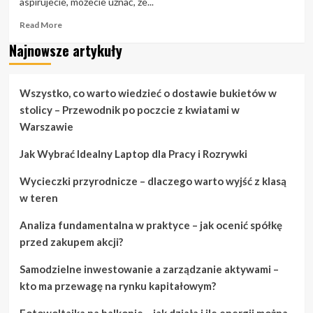
aspirujecie, możecie uznać, że...
Read
Read More
more
Najnowsze artykuły
about
Wymiana
ślubów:
Porady
Wszystko, co warto wiedzieć o dostawie bukietów w
i
stolicy – Przewodnik po poczcie z kwiatami w
sztuczki
Warszawie
dotyczące
planowania
Jak Wybrać Idealny Laptop dla Pracy i Rozrywki
ślubu
Wycieczki przyrodnicze – dlaczego warto wyjść z klasą
w teren
Analiza fundamentalna w praktyce – jak ocenić spółkę
przed zakupem akcji?
Samodzielne inwestowanie a zarządzanie aktywami –
kto ma przewagę na rynku kapitałowym?
Fotowoltaika na balkonie – jak działa i ile energii można