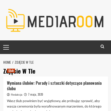
Skip
to
content
Primary
Menu
HOME
ZDJĘCIE W TLE
Zdjęcie W Tle
Ślub
Wymiana ślubów: Porady i sztuczki dotyczące planowania
ślubu
7 maja, 2020
Redakcja
Wasz ślub powinien być wyjątkowy, ale próbując sprawić, aby
wasza ceremonia była wyrafinowanym marzeniem, do którego