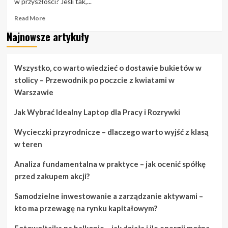
w przyszłości? Jeśli tak,...
Read
Read More
more
Najnowsze artykuły
about
Chcesz
mieć
dobre
Wszystko, co warto wiedzieć o dostawie bukietów w
pomysły
stolicy – Przewodnik po poczcie z kwiatami w
na
Warszawie
projektowanie
stron
Jak Wybrać Idealny Laptop dla Pracy i Rozrywki
internetowych,
to
Wycieczki przyrodnicze – dlaczego warto wyjść z klasą
sprawdź
to!
w teren
Analiza fundamentalna w praktyce – jak ocenić spółkę
przed zakupem akcji?
Samodzielne inwestowanie a zarządzanie aktywami –
kto ma przewagę na rynku kapitałowym?
Fotowoltaika na balkonie – jak działa i ile energii można