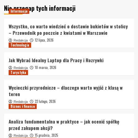
Nie przegap tych informacji
Informacje
Wszystko, co warto wiedzieć o dostawie bukietów w stolicy
– Przewodnik po poczcie z kwiatami w Warszawie
12 lipca, 2026
Redakcja
Technologia
Jak Wybrać Idealny Laptop dla Pracy i Rozrywki
10 marca, 2026
Redakcja
Turystyka
Wycieczki przyrodnicze – dlaczego warto wyjść z klasą w
teren
22 lutego, 2026
Redakcja
Biznes i finanse
Analiza fundamentalna w praktyce – jak ocenić spółkę
przed zakupem akcji?
15 grudnia, 2025
Redakcja