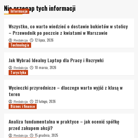
Nie przegap tych informacji
Informacje
Wszystko, co warto wiedzieć o dostawie bukietów w stolicy
– Przewodnik po poczcie z kwiatami w Warszawie
12 lipca, 2026
Redakcja
Technologia
Jak Wybrać Idealny Laptop dla Pracy i Rozrywki
10 marca, 2026
Redakcja
Turystyka
Wycieczki przyrodnicze – dlaczego warto wyjść z klasą w
teren
22 lutego, 2026
Redakcja
Biznes i finanse
Analiza fundamentalna w praktyce – jak ocenić spółkę
przed zakupem akcji?
15 grudnia, 2025
Redakcja