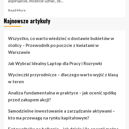
aspirujecie, możecie uznać, że...
Read
Read More
more
Najnowsze artykuły
about
Wymiana
ślubów:
Porady
Wszystko, co warto wiedzieć o dostawie bukietów w
i
stolicy – Przewodnik po poczcie z kwiatami w
sztuczki
Warszawie
dotyczące
planowania
Jak Wybrać Idealny Laptop dla Pracy i Rozrywki
ślubu
Wycieczki przyrodnicze – dlaczego warto wyjść z klasą
w teren
Analiza fundamentalna w praktyce – jak ocenić spółkę
przed zakupem akcji?
Samodzielne inwestowanie a zarządzanie aktywami –
kto ma przewagę na rynku kapitałowym?
Fotowoltaika na balkonie – jak działa i ile energii można