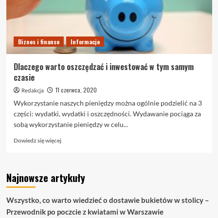
Biznes i finanse
Informacje
Dlaczego warto oszczędzać i inwestować w tym samym
czasie
11 czerwca, 2020
Redakcja
Wykorzystanie naszych pieniędzy można ogólnie podzielić na 3
części: wydatki, wydatki i oszczędności. Wydawanie pociąga za
sobą wykorzystanie pieniędzy w celu...
Dowiedz
Dowiedz się więcej
się
więcej
o
Najnowsze artykuły
Dlaczego
warto
oszczędzać
Wszystko, co warto wiedzieć o dostawie bukietów w stolicy –
i
Przewodnik po poczcie z kwiatami w Warszawie
inwestować