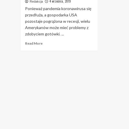
4 września, 2019
Redakcja
Ponieważ pandemia koronawirusa się
przedłuża, a gospodarka USA
pozostaje pogrążona w recesji, wielu
Amerykanów może mieć problemy z
zdobyciem gotówki. ...
Read
Read More
more
about
Potrzebujesz
pieniędzy?
Znajdź
pieniądze
w
tych
nieoczekiwanych
miejscach