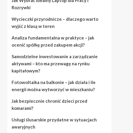
Jak Wybrać Idealny Laptop dla Pracy i
Rozrywki
Wycieczki przyrodnicze – dlaczego warto
wyjść z klasą w teren
Analiza fundamentalna w praktyce – jak
ocenić spółkę przed zakupem akcji?
Samodzielne inwestowanie a zarządzanie
aktywami – kto ma przewagę na rynku
kapitałowym?
Fotowoltaika na balkonie – jak działa i ile
energii można wytworzyć w mieszkaniu?
Jak bezpiecznie chronić dzieci przed
komarami?
Usługi ślusarskie przydatne w sytuacjach
awaryjnych