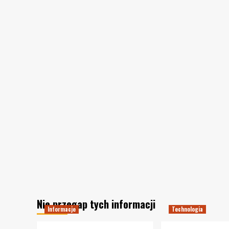
Nie przegap tych informacji
Informacje
Technologia