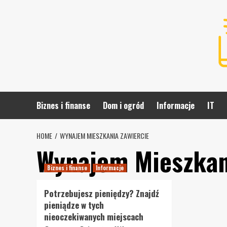
Skip
to
content
Biznes i finanse
Dom i ogród
Informacje
IT
HOME
WYNAJEM MIESZKANIA ZAWIERCIE
Wynajem Mieszkan
Biznes i finanse
Informacje
Potrzebujesz pieniędzy? Znajdź
pieniądze w tych
nieoczekiwanych miejscach