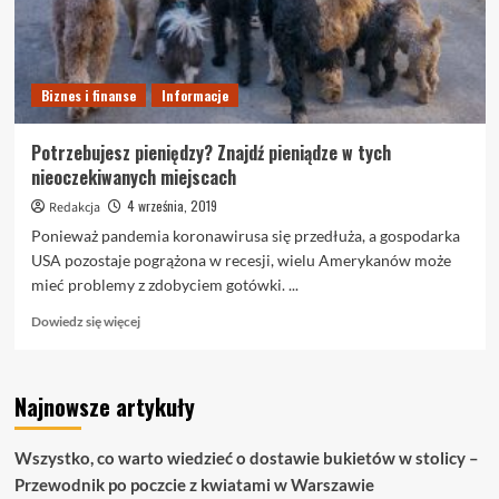
Biznes i finanse
Informacje
Potrzebujesz pieniędzy? Znajdź pieniądze w tych
nieoczekiwanych miejscach
4 września, 2019
Redakcja
Ponieważ pandemia koronawirusa się przedłuża, a gospodarka
USA pozostaje pogrążona w recesji, wielu Amerykanów może
mieć problemy z zdobyciem gotówki. ...
Dowiedz
Dowiedz się więcej
się
więcej
o
Najnowsze artykuły
Potrzebujesz
pieniędzy?
Znajdź
Wszystko, co warto wiedzieć o dostawie bukietów w stolicy –
pieniądze
Przewodnik po poczcie z kwiatami w Warszawie
w