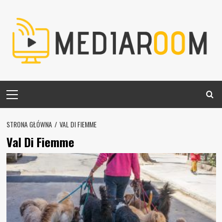
Skip
to
content
Primary
Menu
STRONA GŁÓWNA
VAL DI FIEMME
Val Di Fiemme