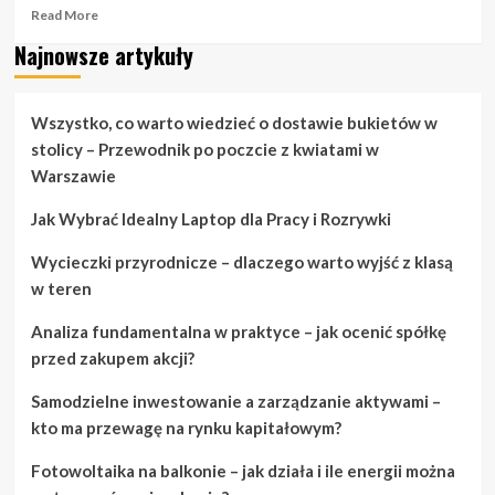
Read
Read More
more
Najnowsze artykuły
about
Porady
dotyczące
mody,
Wszystko, co warto wiedzieć o dostawie bukietów w
które
stolicy – Przewodnik po poczcie z kwiatami w
na
Warszawie
pewno
zaimponują
Jak Wybrać Idealny Laptop dla Pracy i Rozrywki
Twoim
przyjaciołom
Wycieczki przyrodnicze – dlaczego warto wyjść z klasą
w teren
Analiza fundamentalna w praktyce – jak ocenić spółkę
przed zakupem akcji?
Samodzielne inwestowanie a zarządzanie aktywami –
kto ma przewagę na rynku kapitałowym?
Fotowoltaika na balkonie – jak działa i ile energii można