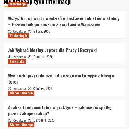
Nie przegap tych informacji
Informacje
Wszystko, co warto wiedzieć o dostawie bukietów w stolicy
– Przewodnik po poczcie z kwiatami w Warszawie
12 lipca, 2026
Redakcja
Technologia
Jak Wybrać Idealny Laptop dla Pracy i Rozrywki
10 marca, 2026
Redakcja
Turystyka
Wycieczki przyrodnicze – dlaczego warto wyjść z klasą w
teren
22 lutego, 2026
Redakcja
Biznes i finanse
Analiza fundamentalna w praktyce – jak ocenić spółkę
przed zakupem akcji?
15 grudnia, 2025
Redakcja
Biznes i finanse