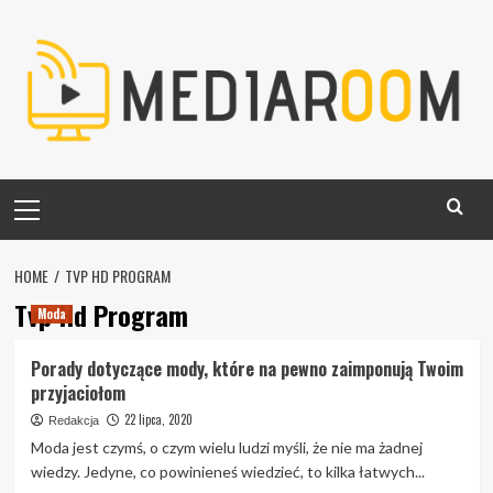
Skip
to
content
Primary
Menu
HOME
TVP HD PROGRAM
Tvp Hd Program
Moda
Porady dotyczące mody, które na pewno zaimponują Twoim
przyjaciołom
22 lipca, 2020
Redakcja
Moda jest czymś, o czym wielu ludzi myśli, że nie ma żadnej
wiedzy. Jedyne, co powinieneś wiedzieć, to kilka łatwych...