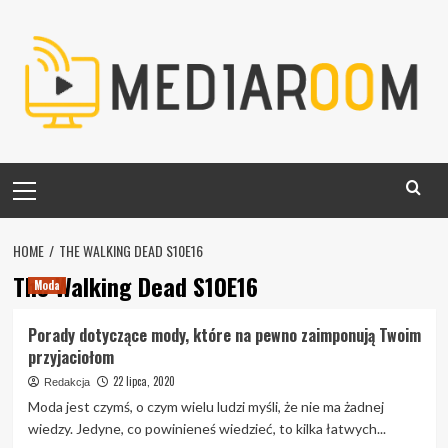
Skip
to
content
Primary
Menu
HOME
THE WALKING DEAD S10E16
The Walking Dead S10E16
Moda
Porady dotyczące mody, które na pewno zaimponują Twoim
przyjaciołom
22 lipca, 2020
Redakcja
Moda jest czymś, o czym wielu ludzi myśli, że nie ma żadnej
wiedzy. Jedyne, co powinieneś wiedzieć, to kilka łatwych...