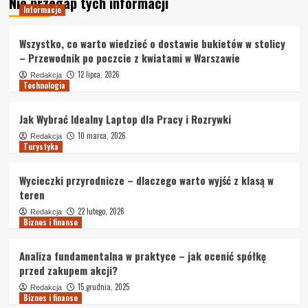
Nie przegap tych informacji
Informacje
Wszystko, co warto wiedzieć o dostawie bukietów w stolicy
– Przewodnik po poczcie z kwiatami w Warszawie
12 lipca, 2026
Redakcja
Technologia
Jak Wybrać Idealny Laptop dla Pracy i Rozrywki
10 marca, 2026
Redakcja
Turystyka
Wycieczki przyrodnicze – dlaczego warto wyjść z klasą w
teren
22 lutego, 2026
Redakcja
Biznes i finanse
Analiza fundamentalna w praktyce – jak ocenić spółkę
przed zakupem akcji?
15 grudnia, 2025
Redakcja
Biznes i finanse