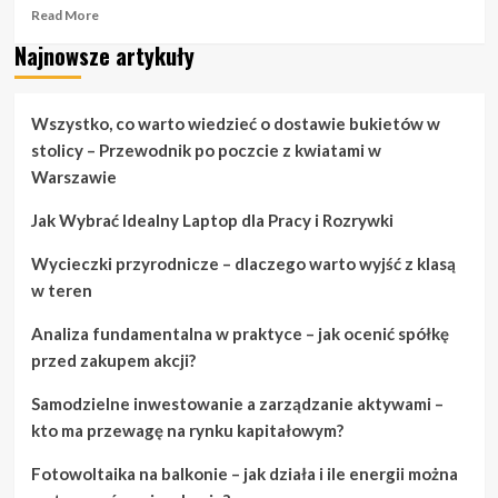
Read
Read More
more
Najnowsze artykuły
about
Porady
dotyczące
mody,
Wszystko, co warto wiedzieć o dostawie bukietów w
które
stolicy – Przewodnik po poczcie z kwiatami w
na
Warszawie
pewno
zaimponują
Jak Wybrać Idealny Laptop dla Pracy i Rozrywki
Twoim
przyjaciołom
Wycieczki przyrodnicze – dlaczego warto wyjść z klasą
w teren
Analiza fundamentalna w praktyce – jak ocenić spółkę
przed zakupem akcji?
Samodzielne inwestowanie a zarządzanie aktywami –
kto ma przewagę na rynku kapitałowym?
Fotowoltaika na balkonie – jak działa i ile energii można