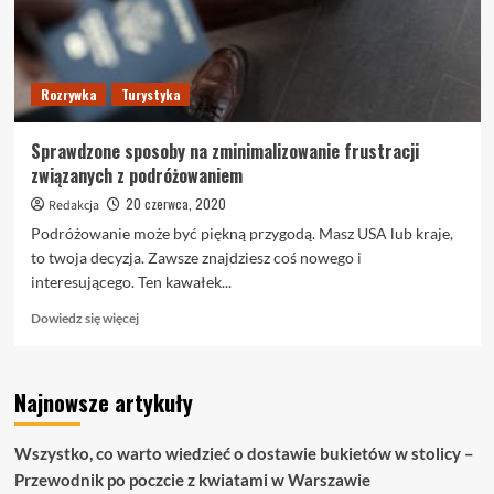
Rozrywka
Turystyka
Sprawdzone sposoby na zminimalizowanie frustracji
związanych z podróżowaniem
20 czerwca, 2020
Redakcja
Podróżowanie może być piękną przygodą. Masz USA lub kraje,
to twoja decyzja. Zawsze znajdziesz coś nowego i
interesującego. Ten kawałek...
Dowiedz
Dowiedz się więcej
się
więcej
o
Najnowsze artykuły
Sprawdzone
sposoby
na
Wszystko, co warto wiedzieć o dostawie bukietów w stolicy –
zminimalizowanie
Przewodnik po poczcie z kwiatami w Warszawie
frustracji