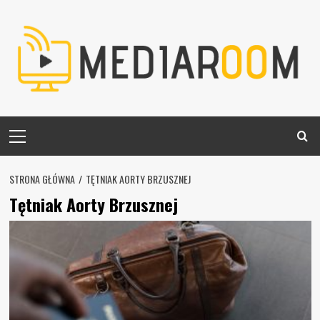
Skip
to
content
Primary
Menu
STRONA GŁÓWNA
TĘTNIAK AORTY BRZUSZNEJ
Tętniak Aorty Brzusznej