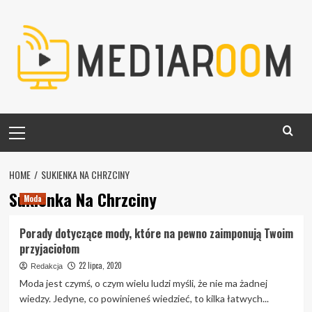
Skip
to
content
Primary
Menu
HOME
SUKIENKA NA CHRZCINY
Sukienka Na Chrzciny
Moda
Porady dotyczące mody, które na pewno zaimponują Twoim
przyjaciołom
22 lipca, 2020
Redakcja
Moda jest czymś, o czym wielu ludzi myśli, że nie ma żadnej
wiedzy. Jedyne, co powinieneś wiedzieć, to kilka łatwych...