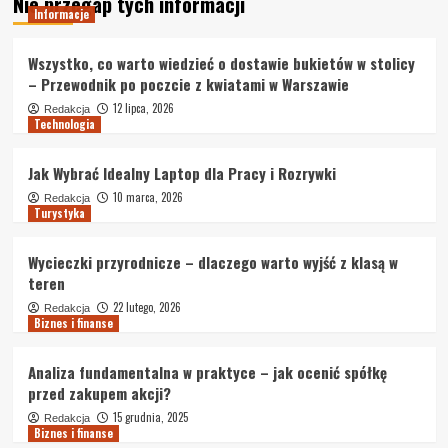
Nie przegap tych informacji
Informacje
Wszystko, co warto wiedzieć o dostawie bukietów w stolicy
– Przewodnik po poczcie z kwiatami w Warszawie
12 lipca, 2026
Redakcja
Technologia
Jak Wybrać Idealny Laptop dla Pracy i Rozrywki
10 marca, 2026
Redakcja
Turystyka
Wycieczki przyrodnicze – dlaczego warto wyjść z klasą w
teren
22 lutego, 2026
Redakcja
Biznes i finanse
Analiza fundamentalna w praktyce – jak ocenić spółkę
przed zakupem akcji?
15 grudnia, 2025
Redakcja
Biznes i finanse