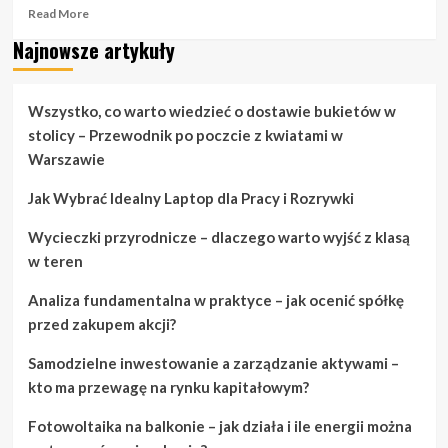
Read
Read More
more
Najnowsze artykuły
about
Porady
dotyczące
mody,
Wszystko, co warto wiedzieć o dostawie bukietów w
które
stolicy – Przewodnik po poczcie z kwiatami w
na
Warszawie
pewno
zaimponują
Jak Wybrać Idealny Laptop dla Pracy i Rozrywki
Twoim
przyjaciołom
Wycieczki przyrodnicze – dlaczego warto wyjść z klasą
w teren
Analiza fundamentalna w praktyce – jak ocenić spółkę
przed zakupem akcji?
Samodzielne inwestowanie a zarządzanie aktywami –
kto ma przewagę na rynku kapitałowym?
Fotowoltaika na balkonie – jak działa i ile energii można