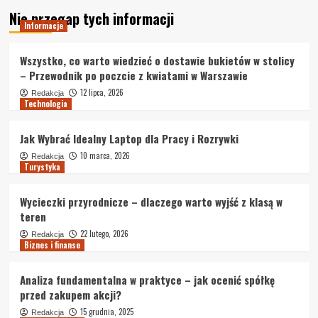
Nie przegap tych informacji
Informacje
Wszystko, co warto wiedzieć o dostawie bukietów w stolicy
– Przewodnik po poczcie z kwiatami w Warszawie
12 lipca, 2026
Redakcja
Technologia
Jak Wybrać Idealny Laptop dla Pracy i Rozrywki
10 marca, 2026
Redakcja
Turystyka
Wycieczki przyrodnicze – dlaczego warto wyjść z klasą w
teren
22 lutego, 2026
Redakcja
Biznes i finanse
Analiza fundamentalna w praktyce – jak ocenić spółkę
przed zakupem akcji?
15 grudnia, 2025
Redakcja