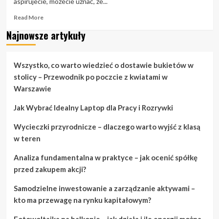
aspirujecie, możecie uznać, że...
Read
Read More
more
Najnowsze artykuły
about
Wymiana
ślubów:
Porady
Wszystko, co warto wiedzieć o dostawie bukietów w
i
stolicy – Przewodnik po poczcie z kwiatami w
sztuczki
Warszawie
dotyczące
planowania
Jak Wybrać Idealny Laptop dla Pracy i Rozrywki
ślubu
Wycieczki przyrodnicze – dlaczego warto wyjść z klasą
w teren
Analiza fundamentalna w praktyce – jak ocenić spółkę
przed zakupem akcji?
Samodzielne inwestowanie a zarządzanie aktywami –
kto ma przewagę na rynku kapitałowym?
Fotowoltaika na balkonie – jak działa i ile energii można