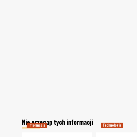
Nie przegap tych informacji
Informacje
Technologia