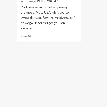
20 czerwca, 2020
Redakcja
Podróżowanie może być piękną
przygodą. Masz USA lub kraje, to
twoja decyzja. Zawsze znajdziesz coś
nowego i interesującego. Ten
kawałek...
Read
Read More
more
about
Sprawdzone
sposoby
na
zminimalizowanie
frustracji
związanych
z
podróżowaniem