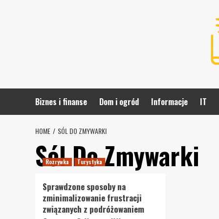
Skip
to
content
Biznes i finanse
Dom i ogród
Informacje
IT
HOME
SÓL DO ZMYWARKI
Sól Do Zmywarki
Rozrywka
Turystyka
Sprawdzone sposoby na
zminimalizowanie frustracji
związanych z podróżowaniem