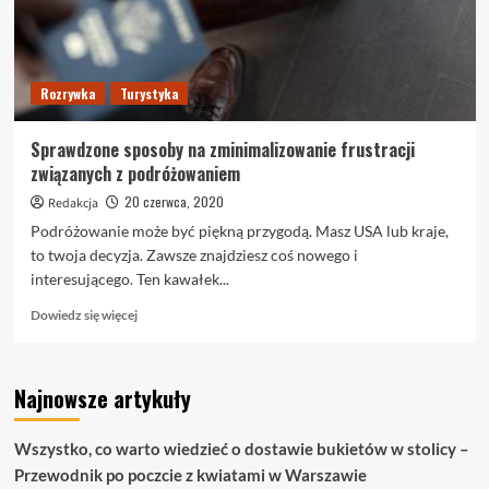
Rozrywka
Turystyka
Sprawdzone sposoby na zminimalizowanie frustracji
związanych z podróżowaniem
20 czerwca, 2020
Redakcja
Podróżowanie może być piękną przygodą. Masz USA lub kraje,
to twoja decyzja. Zawsze znajdziesz coś nowego i
interesującego. Ten kawałek...
Dowiedz
Dowiedz się więcej
się
więcej
o
Najnowsze artykuły
Sprawdzone
sposoby
na
Wszystko, co warto wiedzieć o dostawie bukietów w stolicy –
zminimalizowanie
Przewodnik po poczcie z kwiatami w Warszawie
frustracji