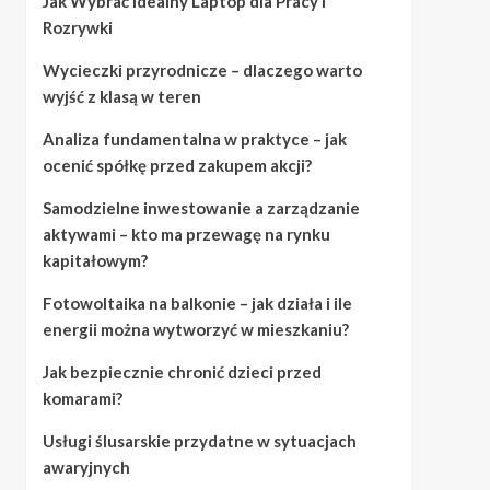
Jak Wybrać Idealny Laptop dla Pracy i
Rozrywki
Wycieczki przyrodnicze – dlaczego warto
wyjść z klasą w teren
Analiza fundamentalna w praktyce – jak
ocenić spółkę przed zakupem akcji?
Samodzielne inwestowanie a zarządzanie
aktywami – kto ma przewagę na rynku
kapitałowym?
Fotowoltaika na balkonie – jak działa i ile
energii można wytworzyć w mieszkaniu?
Jak bezpiecznie chronić dzieci przed
komarami?
Usługi ślusarskie przydatne w sytuacjach
awaryjnych