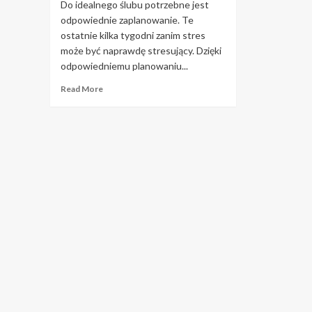
Do idealnego ślubu potrzebne jest
odpowiednie zaplanowanie. Te
ostatnie kilka tygodni zanim stres
może być naprawdę stresujący. Dzięki
odpowiedniemu planowaniu...
Read
Read More
more
about
Ciesz
się
dniem
ślubu
dzięki
tym
prostym
krokom.