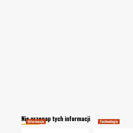
Nie przegap tych informacji
Informacje
Technologia