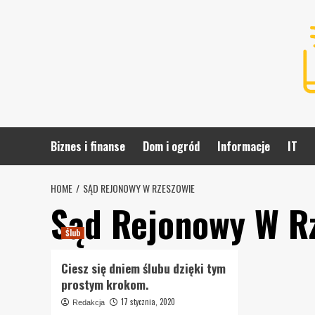
Skip
to
content
Biznes i finanse
Dom i ogród
Informacje
IT
HOME
SĄD REJONOWY W RZESZOWIE
Sąd Rejonowy W R
Ślub
Ciesz się dniem ślubu dzięki tym
prostym krokom.
17 stycznia, 2020
Redakcja