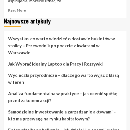
aspirujecie, możecie uznać, że...
Read
Read More
more
Najnowsze artykuły
about
Wymiana
ślubów:
Porady
Wszystko, co warto wiedzieć o dostawie bukietów w
i
stolicy – Przewodnik po poczcie z kwiatami w
sztuczki
Warszawie
dotyczące
planowania
Jak Wybrać Idealny Laptop dla Pracy i Rozrywki
ślubu
Wycieczki przyrodnicze – dlaczego warto wyjść z klasą
w teren
Analiza fundamentalna w praktyce – jak ocenić spółkę
przed zakupem akcji?
Samodzielne inwestowanie a zarządzanie aktywami –
kto ma przewagę na rynku kapitałowym?
Fotowoltaika na balkonie – jak działa i ile energii można