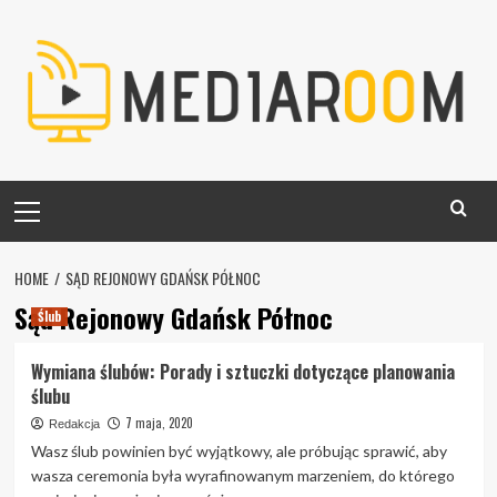
Skip
to
content
Primary
Menu
HOME
SĄD REJONOWY GDAŃSK PÓŁNOC
Sąd Rejonowy Gdańsk Północ
Ślub
Wymiana ślubów: Porady i sztuczki dotyczące planowania
ślubu
7 maja, 2020
Redakcja
Wasz ślub powinien być wyjątkowy, ale próbując sprawić, aby
wasza ceremonia była wyrafinowanym marzeniem, do którego