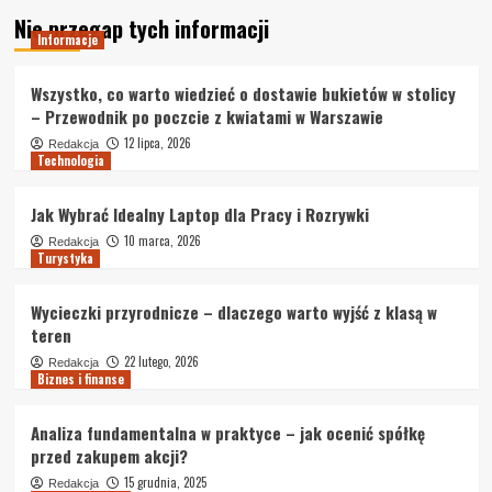
Nie przegap tych informacji
Informacje
Wszystko, co warto wiedzieć o dostawie bukietów w stolicy
– Przewodnik po poczcie z kwiatami w Warszawie
12 lipca, 2026
Redakcja
Technologia
Jak Wybrać Idealny Laptop dla Pracy i Rozrywki
10 marca, 2026
Redakcja
Turystyka
Wycieczki przyrodnicze – dlaczego warto wyjść z klasą w
teren
22 lutego, 2026
Redakcja
Biznes i finanse
Analiza fundamentalna w praktyce – jak ocenić spółkę
przed zakupem akcji?
15 grudnia, 2025
Redakcja