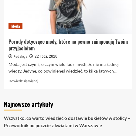
Moda
Porady dotyczące mody, które na pewno zaimponują Twoim
przyjaciołom
22 lipca, 2020
Redakcja
Moda jest czymś, o czym wielu ludzi myśli, że nie ma żadnej
wiedzy. Jedyne, co powinieneś wiedzieć, to kilka łatwych...
Dowiedz
Dowiedz się więcej
się
więcej
o
Najnowsze artykuły
Porady
dotyczące
mody,
Wszystko, co warto wiedzieć o dostawie bukietów w stolicy –
które
Przewodnik po poczcie z kwiatami w Warszawie
na
pewno