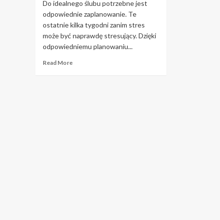
Do idealnego ślubu potrzebne jest
odpowiednie zaplanowanie. Te
ostatnie kilka tygodni zanim stres
może być naprawdę stresujący. Dzięki
odpowiedniemu planowaniu...
Read
Read More
more
about
Ciesz
się
dniem
ślubu
dzięki
tym
prostym
krokom.