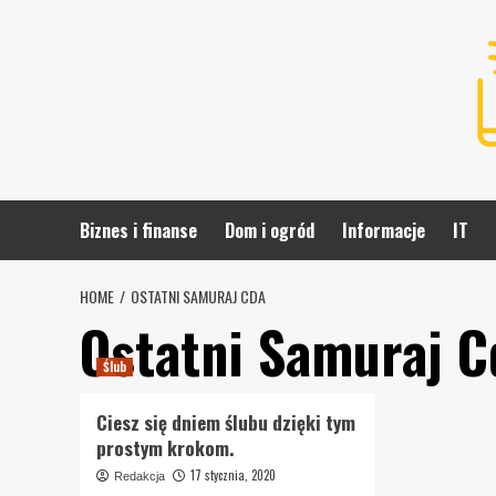
Skip
to
content
Biznes i finanse
Dom i ogród
Informacje
IT
HOME
OSTATNI SAMURAJ CDA
Ostatni Samuraj C
Ślub
Ciesz się dniem ślubu dzięki tym
prostym krokom.
17 stycznia, 2020
Redakcja