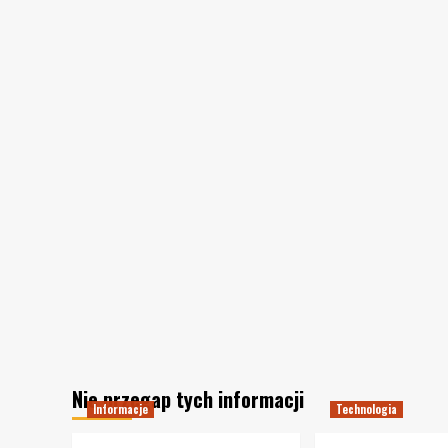
Nie przegap tych informacji
Informacje
Technologia