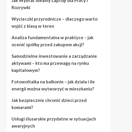
Jak Wybrać Idealny Laptop dla Pracy i
Rozrywki
Wycieczki przyrodnicze – dlaczego warto
wyjść z klasą w teren
Analiza fundamentalna w praktyce – jak
ocenić spółkę przed zakupem akcji?
Samodzielne inwestowanie a zarządzanie
aktywami – kto ma przewagę na rynku
kapitałowym?
Fotowoltaika na balkonie – jak działa i ile
energii można wytworzyć w mieszkaniu?
Jak bezpiecznie chronić dzieci przed
komarami?
Usługi ślusarskie przydatne w sytuacjach
awaryjnych