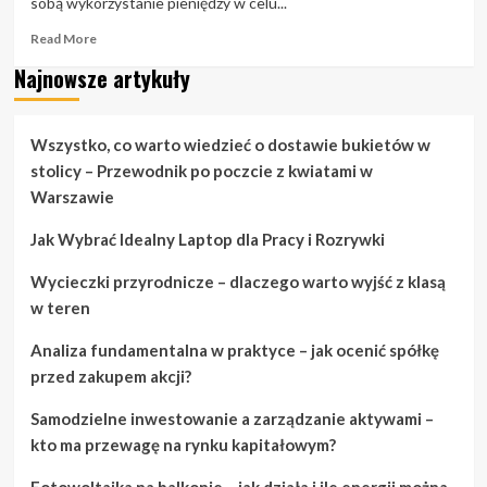
sobą wykorzystanie pieniędzy w celu...
Read
Read More
more
Najnowsze artykuły
about
Dlaczego
warto
oszczędzać
Wszystko, co warto wiedzieć o dostawie bukietów w
i
stolicy – Przewodnik po poczcie z kwiatami w
inwestować
Warszawie
w
tym
Jak Wybrać Idealny Laptop dla Pracy i Rozrywki
samym
czasie
Wycieczki przyrodnicze – dlaczego warto wyjść z klasą
w teren
Analiza fundamentalna w praktyce – jak ocenić spółkę
przed zakupem akcji?
Samodzielne inwestowanie a zarządzanie aktywami –
kto ma przewagę na rynku kapitałowym?
Fotowoltaika na balkonie – jak działa i ile energii można