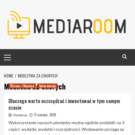
Skip
to
content
Primary
Menu
HOME
MODLITWA ZA CHORYCH
Modlitwa Za Chorych
Biznes i finanse
Informacje
Dlaczego warto oszczędzać i inwestować w tym samym
czasie
11 czerwca, 2020
Redakcja
Wykorzystanie naszych pieniędzy można ogólnie podzielić na 3
części: wydatki, wydatki i oszczędności. Wydawanie pociąga za