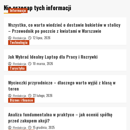
Nie przegap tych informacji
Informacje
Wszystko, co warto wiedzieć o dostawie bukietów w stolicy
– Przewodnik po poczcie z kwiatami w Warszawie
12 lipca, 2026
Redakcja
Technologia
Jak Wybrać Idealny Laptop dla Pracy i Rozrywki
10 marca, 2026
Redakcja
Turystyka
Wycieczki przyrodnicze – dlaczego warto wyjść z klasą w
teren
22 lutego, 2026
Redakcja
Biznes i finanse
Analiza fundamentalna w praktyce – jak ocenić spółkę
przed zakupem akcji?
15 grudnia, 2025
Redakcja